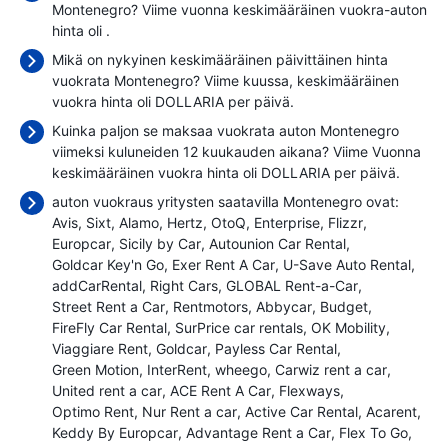
Montenegro? Viime vuonna keskimääräinen vuokra-auton
hinta oli
.
Mikä on nykyinen keskimääräinen päivittäinen hinta
vuokrata Montenegro? Viime kuussa, keskimääräinen
vuokra hinta oli
DOLLARIA per päivä.
Kuinka paljon se maksaa vuokrata auton Montenegro
viimeksi kuluneiden 12 kuukauden aikana? Viime Vuonna
keskimääräinen vuokra hinta oli
DOLLARIA per päivä.
auton vuokraus yritysten saatavilla Montenegro ovat:
Avis
Sixt
Alamo
Hertz
OtoQ
Enterprise
Flizzr
Europcar
Sicily by Car
Autounion Car Rental
Goldcar Key'n Go
Exer Rent A Car
U-Save Auto Rental
addCarRental
Right Cars
GLOBAL Rent-a-Car
Street Rent a Car
Rentmotors
Abbycar
Budget
FireFly Car Rental
SurPrice car rentals
OK Mobility
Viaggiare Rent
Goldcar
Payless Car Rental
Green Motion
InterRent
wheego
Carwiz rent a car
United rent a car
ACE Rent A Car
Flexways
Optimo Rent
Nur Rent a car
Active Car Rental
Acarent
Keddy By Europcar
Advantage Rent a Car
Flex To Go