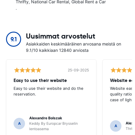
Thrifty
National Car Rental
Global Rent a Car
.
Uusimmat arvostelut
9.1
Asiakkaiden keskimääräinen arvosana meistä on
9.1/10 kaikkiaan 12840 arviosta
25-09-2025
Easy to use their website
Website eas
Easy to use their website and do the
Website easy 
reservation.
quality ratio
case of ligh
Alexandre Bolszak
Alex
A
Keddy By Europcar Brysselin
A
Thrif
lentoasema