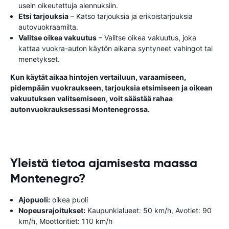
usein oikeutettuja alennuksiin.
Etsi tarjouksia
– Katso tarjouksia ja erikoistarjouksia
autovuokraamilta.
Valitse oikea vakuutus
– Valitse oikea vakuutus, joka
kattaa vuokra-auton käytön aikana syntyneet vahingot tai
menetykset.
Kun käytät aikaa hintojen vertailuun, varaamiseen,
pidempään vuokraukseen, tarjouksia etsimiseen ja oikean
vakuutuksen valitsemiseen, voit säästää rahaa
autonvuokrauksessasi Montenegrossa.
Yleistä tietoa ajamisesta maassa
Montenegro?
Ajopuoli:
oikea puoli
Nopeusrajoitukset:
Kaupunkialueet: 50 km/h, Avotiet: 90
km/h, Moottoritiet: 110 km/h