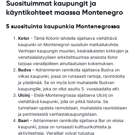
Suosituimmat kaupungit ja
käyntikohteet maassa Montenegro
5 suosituinta kaupunkia Montenegrossa
Kotor
- Tämä Kotorin lahdella sijaitseva viehättävä
kaupunki on Montenegron suosituin matkailukohde.
Vanhojen kaupungin muurien, keskiaikaisten kirkkojen ja
venetsialaistyylisen arkkitehtuurinsa ansiosta Kotor
tarjoaa vierailijoilleen ainutlaatuisen kokemuksen.
Budva
– Adrianmeren rannikolla sijaitseva Budva on
vilkas kaupunki, jossa on runsaasti rantoja, ravintoloita
ja yöelämää. Se on myös koti muinaiselle Budvan
kaupungille, joka on ollut asuttu 5. vuosisadalta eKr.
Ulcinj
- Etelä-Montenegrossa sijaitseva Ulcinj on
viehättävä kaupunki, jolla on pitkä historia. Se
tunnetaan upeista rannoistaan, muinaisista raunioistaan ​​
ja perinteisestä vanhastakaupungistaan.
Baari
– Adrianmeren rannikolla sijaitseva Bar on eloisa
kaupunki, jossa on runsaasti kulttuurikohteita ja
aktiviteetteja. Vierailijat voivat tutustua