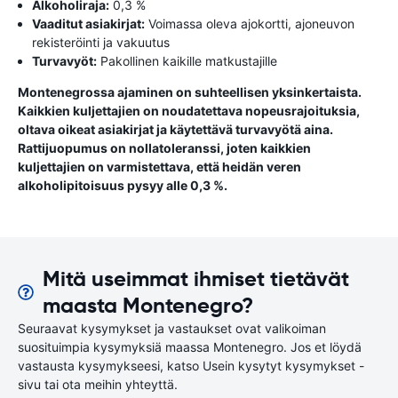
Alkoholiraja:
0,3 %
Vaaditut asiakirjat:
Voimassa oleva ajokortti, ajoneuvon
rekisteröinti ja vakuutus
Turvavyöt:
Pakollinen kaikille matkustajille
Montenegrossa ajaminen on suhteellisen yksinkertaista.
Kaikkien kuljettajien on noudatettava nopeusrajoituksia,
oltava oikeat asiakirjat ja käytettävä turvavyötä aina.
Rattijuopumus on nollatoleranssi, joten kaikkien
kuljettajien on varmistettava, että heidän veren
alkoholipitoisuus pysyy alle 0,3 %.
Mitä useimmat ihmiset tietävät
maasta Montenegro?
Seuraavat kysymykset ja vastaukset ovat valikoiman
suosituimpia kysymyksiä maassa Montenegro. Jos et löydä
vastausta kysymykseesi, katso Usein kysytyt kysymykset -
sivu tai ota meihin yhteyttä.