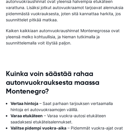
autonvuokraushinnat ovat yleensä halvempia etukäteen
varattuna. Lisäksi jotkut autovuokraamot tarjoavat alennuksia
pidemmästä vuokrauksesta, joten sitä kannattaa harkita, jos
suunnittelet pitkää matkaa.
Kaiken kaikkiaan autonvuokraushinnat Montenegrossa ovat
yleensä melko kohtuullisia, ja hieman tutkimalla ja
suunnittelemalla voit löytää paljon.
Kuinka voin säästää rahaa
autonvuokrauksesta maassa
Montenegro?
Vertaa hintoja
– Saat parhaan tarjouksen vertaamalla
hintoja eri autovuokraamojen välillä.
Varaa etukäteen
– Varaa vuokra-autosi etukäteen
saadaksesi etukäteisalennukset.
Valitse pidempi vuokra-aika
– Pidemmät vuokra-ajat ovat