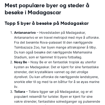
Mest populære byer og steder å
besøke i Madagascar
Topp 5 byer å besøke på Madagaskar
Antananarivo
– Hovedstaden på Madagaskar,
Antananarivo er en travel metropol med mye å utforske.
Fra det berømte Rova-palasset til den nærliggende
Tsimbazaza Zoo, har byen mange attraksjoner å tilby.
Du kan også besøke det nærliggende Mahamasina
Stadium, som er hjemmet til byens fotballag.
Nosy Be
– Nosy Be er en fantastisk tropisk øy utenfor
kysten av Madagaskar. Det er kjent for sine fantastiske
strender, det krystallklare vannet og det utrolige
dyrelivet. Du kan utforske de nærliggende landsbyene,
snorkle eller til og med ta en båttur for å se øyas marine
liv.
Toliara
– Toliara ligger sør på Madagaskar, og er et
populært reisemål for turister. Byen er kjent for sine
vakre strender, fantastiske solnedganger og pulserende