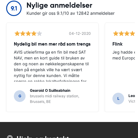
Nylige anmeldelser
9.1
Kunder gir oss 9.1/10 av 12842 anmeldelser
04-12-2020
Nydelig bil men mer råd som trengs
Flink
AVIS utleiefirma ga en fin bil med SAT
Jeg hadde en
NAV, men en kort guide til bruken av
med Europca
den og noen av nøkkelegenskapene til
bilen på engelsk ville ha vært svært
nyttig for denne kunden. Vi måtte
spørre en rekke lokalbefolkningen for
veiledning, og bare for at vi kanskje
Gearoid O Suilleabhain
ikke hadde funnet ut av SAT NAVs
Leon
G
brussels midi railway station,
L
funksjoner.
Victor
Brussels, BE