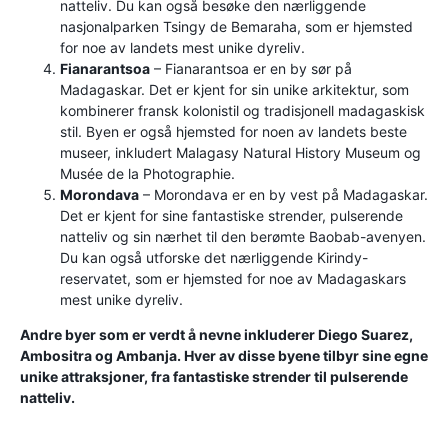
natteliv. Du kan også besøke den nærliggende
nasjonalparken Tsingy de Bemaraha, som er hjemsted
for noe av landets mest unike dyreliv.
Fianarantsoa
– Fianarantsoa er en by sør på
Madagaskar. Det er kjent for sin unike arkitektur, som
kombinerer fransk kolonistil og tradisjonell madagaskisk
stil. Byen er også hjemsted for noen av landets beste
museer, inkludert Malagasy Natural History Museum og
Musée de la Photographie.
Morondava
– Morondava er en by vest på Madagaskar.
Det er kjent for sine fantastiske strender, pulserende
natteliv og sin nærhet til den berømte Baobab-avenyen.
Du kan også utforske det nærliggende Kirindy-
reservatet, som er hjemsted for noe av Madagaskars
mest unike dyreliv.
Andre byer som er verdt å nevne inkluderer Diego Suarez,
Ambositra og Ambanja. Hver av disse byene tilbyr sine egne
unike attraksjoner, fra fantastiske strender til pulserende
natteliv.