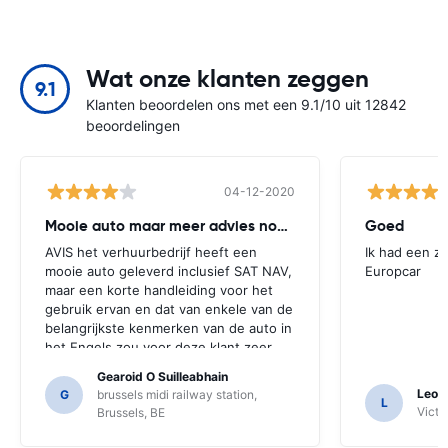
Wat onze klanten zeggen
9.1
Klanten beoordelen ons met een 9.1/10 uit 12842
beoordelingen
04-12-2020
Mooie auto maar meer advies nodig
Goed
AVIS het verhuurbedrijf heeft een
Ik had een z
mooie auto geleverd inclusief SAT NAV,
Europcar
maar een korte handleiding voor het
gebruik ervan en dat van enkele van de
belangrijkste kenmerken van de auto in
het Engels zou voor deze klant zeer
nuttig zijn geweest. We moesten een
Gearoid O Suilleabhain
aantal locals voor begeleiding vragen
Leon
G
brussels midi railway station,
L
en alleen daarvoor hebben we de
Victor
Brussels, BE
functies van de SAT NAV misschien niet
uitgevonden.