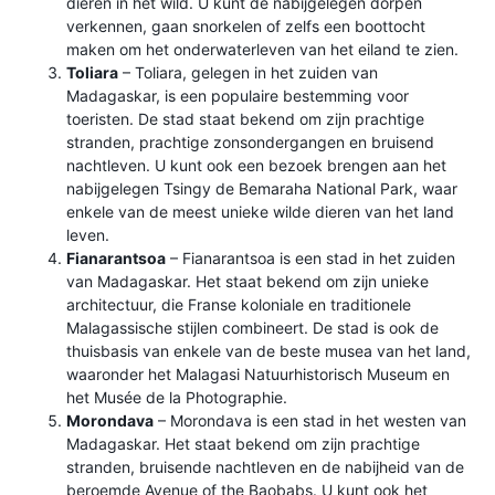
dieren in het wild. U kunt de nabijgelegen dorpen
verkennen, gaan snorkelen of zelfs een boottocht
maken om het onderwaterleven van het eiland te zien.
Toliara
– Toliara, gelegen in het zuiden van
Madagaskar, is een populaire bestemming voor
toeristen. De stad staat bekend om zijn prachtige
stranden, prachtige zonsondergangen en bruisend
nachtleven. U kunt ook een bezoek brengen aan het
nabijgelegen Tsingy de Bemaraha National Park, waar
enkele van de meest unieke wilde dieren van het land
leven.
Fianarantsoa
– Fianarantsoa is een stad in het zuiden
van Madagaskar. Het staat bekend om zijn unieke
architectuur, die Franse koloniale en traditionele
Malagassische stijlen combineert. De stad is ook de
thuisbasis van enkele van de beste musea van het land,
waaronder het Malagasi Natuurhistorisch Museum en
het Musée de la Photographie.
Morondava
– Morondava is een stad in het westen van
Madagaskar. Het staat bekend om zijn prachtige
stranden, bruisende nachtleven en de nabijheid van de
beroemde Avenue of the Baobabs. U kunt ook het