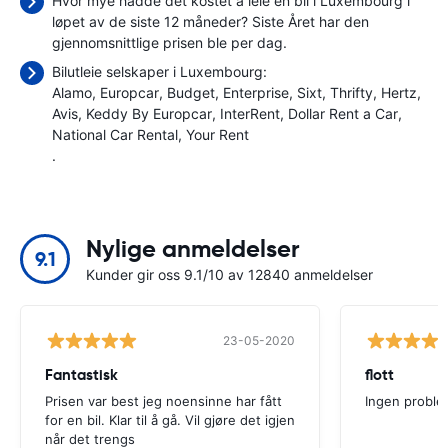
Hvor mye hadde det kostet å leie en bil i Luxembourg i
løpet av de siste 12 måneder? Siste Året har den
gjennomsnittlige prisen ble
per dag.
Bilutleie selskaper i Luxembourg:
Alamo
Europcar
Budget
Enterprise
Sixt
Thrifty
Hertz
Avis
Keddy By Europcar
InterRent
Dollar Rent a Car
National Car Rental
Your Rent
.
Nylige anmeldelser
9.1
Kunder gir oss 9.1/10 av 12840 anmeldelser
23-05-2020
Fantastisk
flott
Prisen var best jeg noensinne har fått
Ingen proble
for en bil. Klar til å gå. Vil gjøre det igjen
når det trengs