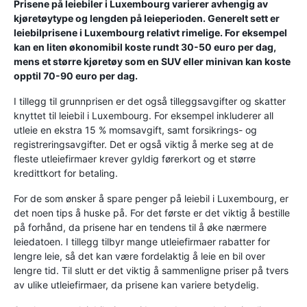
Prisene på leiebiler i Luxembourg varierer avhengig av
kjøretøytype og lengden på leieperioden. Generelt sett er
leiebilprisene i Luxembourg relativt rimelige. For eksempel
kan en liten økonomibil koste rundt 30-50 euro per dag,
mens et større kjøretøy som en SUV eller minivan kan koste
opptil 70-90 euro per dag.
I tillegg til grunnprisen er det også tilleggsavgifter og skatter
knyttet til leiebil i Luxembourg. For eksempel inkluderer all
utleie en ekstra 15 % momsavgift, samt forsikrings- og
registreringsavgifter. Det er også viktig å merke seg at de
fleste utleiefirmaer krever gyldig førerkort og et større
kredittkort for betaling.
For de som ønsker å spare penger på leiebil i Luxembourg, er
det noen tips å huske på. For det første er det viktig å bestille
på forhånd, da prisene har en tendens til å øke nærmere
leiedatoen. I tillegg tilbyr mange utleiefirmaer rabatter for
lengre leie, så det kan være fordelaktig å leie en bil over
lengre tid. Til slutt er det viktig å sammenligne priser på tvers
av ulike utleiefirmaer, da prisene kan variere betydelig.