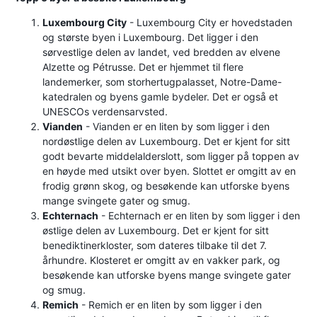
Luxembourg City
- Luxembourg City er hovedstaden
og største byen i Luxembourg. Det ligger i den
sørvestlige delen av landet, ved bredden av elvene
Alzette og Pétrusse. Det er hjemmet til flere
landemerker, som storhertugpalasset, Notre-Dame-
katedralen og byens gamle bydeler. Det er også et
UNESCOs verdensarvsted.
Vianden
- Vianden er en liten by som ligger i den
nordøstlige delen av Luxembourg. Det er kjent for sitt
godt bevarte middelalderslott, som ligger på toppen av
en høyde med utsikt over byen. Slottet er omgitt av en
frodig grønn skog, og besøkende kan utforske byens
mange svingete gater og smug.
Echternach
- Echternach er en liten by som ligger i den
østlige delen av Luxembourg. Det er kjent for sitt
benediktinerkloster, som dateres tilbake til det 7.
århundre. Klosteret er omgitt av en vakker park, og
besøkende kan utforske byens mange svingete gater
og smug.
Remich
- Remich er en liten by som ligger i den