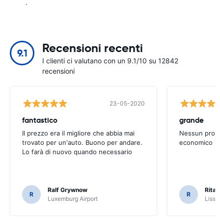
.
Recensioni recenti
9.1
I clienti ci valutano con un 9.1/10 su 12842
recensioni
23-05-2020
fantastico
grande
Il prezzo era il migliore che abbia mai
Nessun probl
trovato per un'auto. Buono per andare.
economico
Lo farà di nuovo quando necessario
Ralf Grywnow
Rita 
R
R
Luxemburg Airport
Lissa