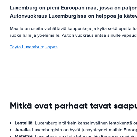
Luxemburg on pieni Euroopan maa, jossa on paljon 
Autonvuokraus Luxemburgissa on helppoa ja kätevää,
Maalla on useita viehättäviä kaupunkeja ja kyliä sekä upeita l
ruokailulle ja yöelämälle. Auton vuokraus antaa sinulle vapau
Täytä Luxemburg -opas
Mitkä ovat parhaat tavat saa
Lenteillä:
Luxemburgin tärkein kansainvälinen lentokenttä o
Junalla:
Luxemburgista on hyvät junayhteydet muihin Euroo
Mateitse:
Luxemburg on yhdistetty muihin Euroopan maihin hy