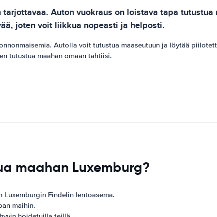
tarjottavaa. Auton vuokraus on loistava tapa tutustua
 joten voit liikkua nopeasti ja helposti.
uonnonmaisemia. Autolla voit tutustua maaseutuun ja löytää piilotet
den tutustua maahan omaan tahtiisi.
pua maahan Luxemburg?
n Luxemburgin Findelin lentoasema.
pan maihin.
vin hoidetuilla teillä.