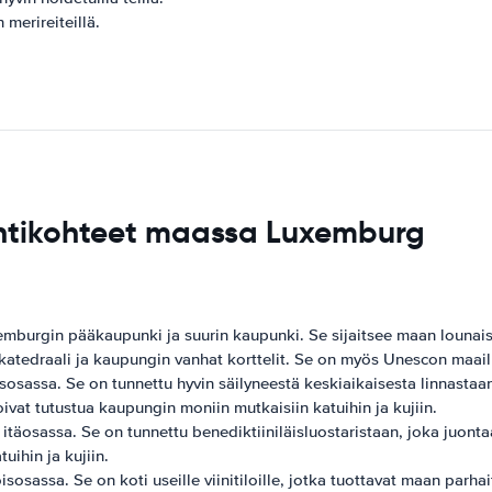
merireiteillä.
ntikohteet maassa Luxemburg
burgin pääkaupunki ja suurin kaupunki. Se sijaitsee maan lounaisosa
katedraali ja kaupungin vanhat korttelit. Se on myös Unescon maa
osassa. Se on tunnettu hyvin säilyneestä keskiaikaisesta linnastaan
oivat tutustua kaupungin moniin mutkaisiin katuihin ja kujiin.
äosassa. Se on tunnettu benediktiiniläisluostaristaan, joka juontaa
uihin ja kujiin.
assa. Se on koti useille viinitiloille, jotka tuottavat maan parhait