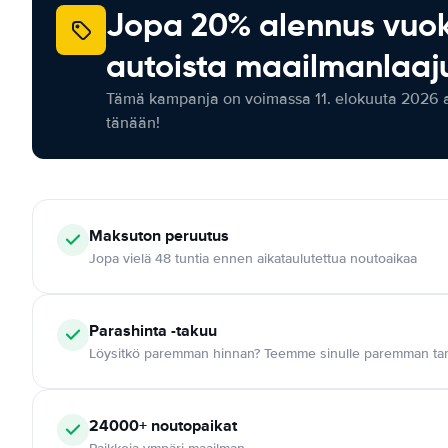
Jopa 20% alennus vuo
autoista maailmanlaaju
Tämä kampanja on voimassa 11. elokuuta 2026 as
tänään!
Maksuton
peruutus
Jopa vielä 48 tuntia ennen aikataulutettua noutoaikaa
Parashinta -takuu
Löysitkö paremman hinnan? Teemme sinulle paremman tar
24000+
noutopaikat