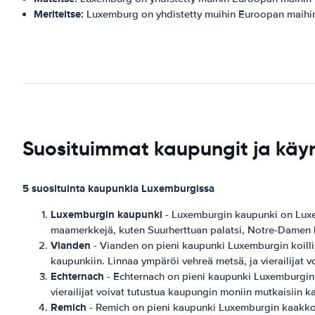
Meriteitse:
Luxemburg on yhdistetty muihin Euroopan maihin 
Suosituimmat kaupungit ja käy
5 suosituinta kaupunkia Luxemburgissa
Luxemburgin kaupunki
- Luxemburgin kaupunki on Luxem
maamerkkejä, kuten Suurherttuan palatsi, Notre-Damen 
Vianden
- Vianden on pieni kaupunki Luxemburgin koillis
kaupunkiin. Linnaa ympäröi vehreä metsä, ja vierailijat v
Echternach
- Echternach on pieni kaupunki Luxemburgin it
vierailijat voivat tutustua kaupungin moniin mutkaisiin kat
Remich
- Remich on pieni kaupunki Luxemburgin kaakkoisos