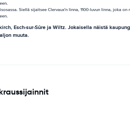
keen.
osassa. Siellä sijaitsee Clervaux'n linna, 1100-luvun linna, joka on
keen.
ch, Esch-sur-Sûre ja Wiltz. Jokaisella näistä kaupungei
paljon muuta.
raussijainnit