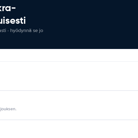
kra-
isesti
ti - hyödynnä se jo
jouksen.