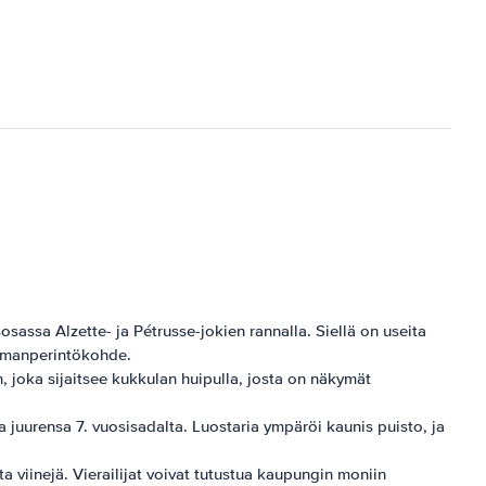
ssa Alzette- ja Pétrusse-jokien rannalla. Siellä on useita
ilmanperintökohde.
, joka sijaitsee kukkulan huipulla, josta on näkymät
 juurensa 7. vuosisadalta. Luostaria ympäröi kaunis puisto, ja
a viinejä. Vierailijat voivat tutustua kaupungin moniin