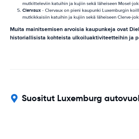
mutkitteleviin katuihin ja kujiin sekä läheiseen Mosel-jo
Clervaux
- Clervaux on pieni kaupunki Luxemburgin koillis
mutkikkaisiin katuihin ja kujiin sekä läheiseen Clerve-jo
Muita mainitsemisen arvoisia kaupunkeja ovat Diekir
historiallisista kohteista ulkoiluaktiviteetteihin ja 
Suositut Luxemburg autovuok