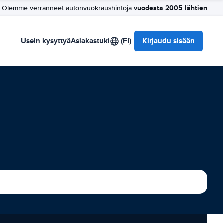
vuodesta 2005 lähtien
Olemme verranneet autonvuokraushintoja
Usein kysyttyä
Asiakastuki
(FI)
Kirjaudu sisään