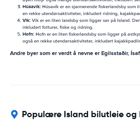
Húsavík:
Húsavík er en sjarmerende fiskerlandsby som lig
en rekke utendørsaktiviteter, inkludert ridning, kajakkpad
Vik:
Vik er en liten landsby som ligger sør på Island. Den
inkludert fotturer, fiske og ridning.
Hofn:
Hofn er en liten fiskerlandsby som ligger på østky
også en rekke utendørsaktiviteter, inkludert kajakkpadlin
Andre byer som er verdt å nevne er Egilsstaðir, Ísa
Populære Island bilutleie og 