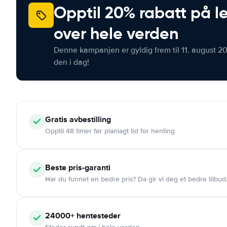
Opptil 20% rabatt på le
over hele verden
Denne kampanjen er gyldig frem til 11. august 2
den i dag!
Gratis
avbestilling
Opptil 48 timer før planlagt tid for henting
Beste pris-garanti
Har du funnet en bedre pris? Da gir vi deg et bedre tilbud
24000+
hentesteder