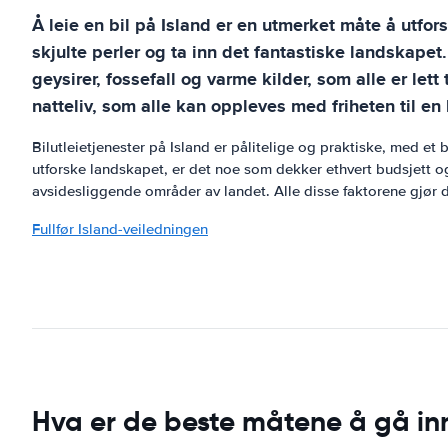
Å leie en bil på Island er en utmerket måte å utfor
skjulte perler og ta inn det fantastiske landskapet
geysirer, fossefall og varme kilder, som alle er let
natteliv, som alle kan oppleves med friheten til en l
Bilutleietjenester på Island er pålitelige og praktiske, med et 
utforske landskapet, er det noe som dekker ethvert budsjett og
avsidesliggende områder av landet. Alle disse faktorene gjør det
Fullfør Island-veiledningen
Hva er de beste måtene å gå inn