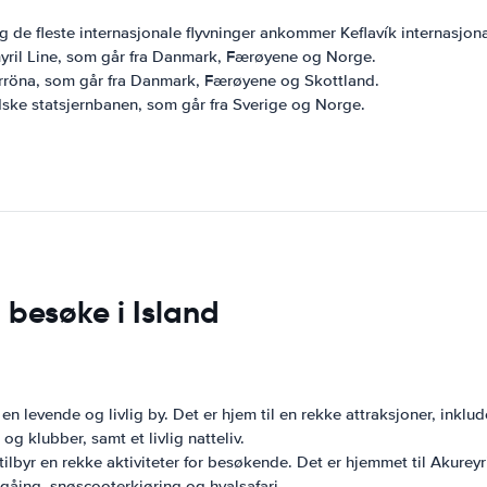
 de fleste internasjonale flyvninger ankommer Keflavík internasjona
Smyril Line, som går fra Danmark, Færøyene og Norge.
Norröna, som går fra Danmark, Færøyene og Skottland.
dske statsjernbanen, som går fra Sverige og Norge.
 besøke i Island
en levende og livlig by. Det er hjem til en rekke attraksjoner, ink
og klubber, samt et livlig natteliv.
tilbyr en rekke aktiviteter for besøkende. Det er hjemmet til Akure
igåing, snøscooterkjøring og hvalsafari.