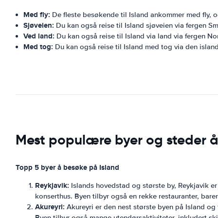
Med fly:
De fleste besøkende til Island ankommer med fly, og
Sjøveien:
Du kan også reise til Island sjøveien via fergen 
Ved land:
Du kan også reise til Island via land via fergen 
Med tog:
Du kan også reise til Island med tog via den islan
Mest populære byer og steder å
Topp 5 byer å besøke på Island
Reykjavik:
Islands hovedstad og største by, Reykjavik er 
konserthus. Byen tilbyr også en rekke restauranter, barer 
Akureyri:
Akureyri er den nest største byen på Island og 
Byen tilbyr også mange utendørsaktiviteter, inkludert sk