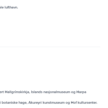
le lufthavn.
ludert Hallgrímskirkja, Islands nasjonalmuseum og Harpa
yri botaniske hage, Akureyri kunstmuseum og Hof kultursenter.