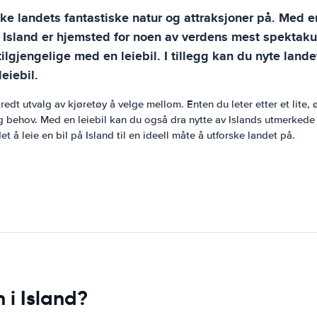
ske landets fantastiske natur og attraksjoner på. Med e
. Island er hjemsted for noen av verdens mest spektakul
t tilgjengelige med en leiebil. I tillegg kan du nyte la
eiebil.
bredt utvalg av kjøretøy å velge mellom. Enten du leter etter et lite,
 behov. Med en leiebil kan du også dra nytte av Islands utmerkede 
 å leie en bil på Island til en ideell måte å utforske landet på.
 i Island?