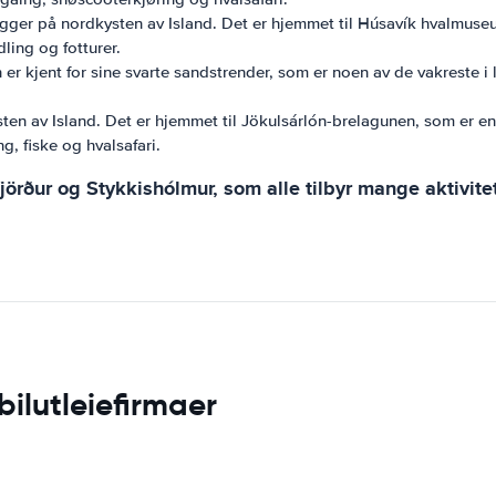
ger på nordkysten av Island. Det er hjemmet til Húsavík hvalmuseum
ling og fotturer.
 er kjent for sine svarte sandstrender, som er noen av de vakreste i
sten av Island. Det er hjemmet til Jökulsárlón-brelagunen, som er e
g, fiske og hvalsafari.
fjörður og Stykkishólmur, som alle tilbyr mange aktivite
bilutleiefirmaer