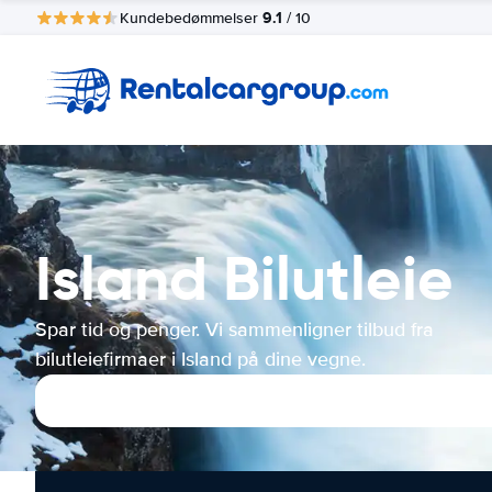
9.1
Kundebedømmelser
/ 10
Island Bilutleie
Spar tid og penger. Vi sammenligner tilbud fra
bilutleiefirmaer i Island på dine vegne.