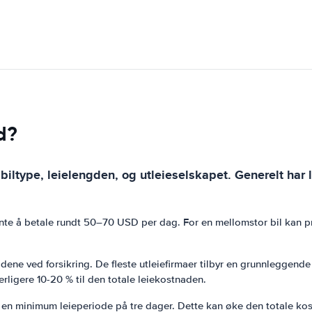
d?
 biltype, leielengden, og utleieselskapet. Generelt har 
nte å betale rundt 50–70 USD per dag. For en mellomstor bil kan pr
stnadene ved forsikring. De fleste utleiefirmaer tilbyr en grunnlegge
terligere 10-20 % til den totale leiekostnaden.
r en minimum leieperiode på tre dager. Dette kan øke den totale kost