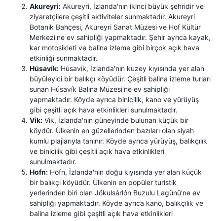
Akureyri:
Akureyri, İzlanda'nın ikinci büyük şehridir ve
ziyaretçilere çeşitli aktiviteler sunmaktadır. Akureyri
Botanik Bahçesi, Akureyri Sanat Müzesi ve Hof Kültür
Merkezi'ne ev sahipliği yapmaktadır. Şehir ayrıca kayak,
kar motosikleti ve balina izleme gibi birçok açık hava
etkinliği sunmaktadır.
Húsavík:
Húsavík, İzlanda'nın kuzey kıyısında yer alan
büyüleyici bir balıkçı köyüdür. Çeşitli balina izleme turları
sunan Húsavík Balina Müzesi'ne ev sahipliği
yapmaktadır. Köyde ayrıca binicilik, kano ve yürüyüş
gibi çeşitli açık hava etkinlikleri sunulmaktadır.
Vik:
Vik, İzlanda'nın güneyinde bulunan küçük bir
köydür. Ülkenin en güzellerinden bazıları olan siyah
kumlu plajlarıyla tanınır. Köyde ayrıca yürüyüş, balıkçılık
ve binicilik gibi çeşitli açık hava etkinlikleri
sunulmaktadır.
Hofn:
Hofn, İzlanda'nın doğu kıyısında yer alan küçük
bir balıkçı köyüdür. Ülkenin en popüler turistik
yerlerinden biri olan Jökulsárlón Buzulu Lagünü'ne ev
sahipliği yapmaktadır. Köyde ayrıca kano, balıkçılık ve
balina izleme gibi çeşitli açık hava etkinlikleri