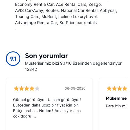
Economy Rent a Car
Ace Rental Cars
Zezgo
AVIS Car-Away
Routes
National Car Rental
Abbycar
Touring Cars
McRent
Icelimo Luxurytravel
Advantage Rent a Car
SurPrice car rentals
.
Son yorumlar
9.1
Müşterilerimiz bizi 9.1/10 üzerinden değerlendiriyor
12842
06-09-2020
Mükemmel
Güncel görünüyor, tamam görünüyor!
Bütçeden daha ucuz bir fiyat için bir
Para için mü
Bütçe araba .. Neden? Anlamıyor ama
çok doğru ...