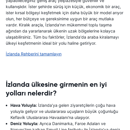
yapabileceğiniz geniş araç yelpazesiyle güvenilir ve
kullanışlıdır. İster şehirde sürüş için küçük, ekonomik bir araç,
ister kırsal bölgeyi keşfetmek için daha büyük bir model arıyor
olun, her bütçeye ve gereksinime uygun bir araç mutlaka
vardır. Kiralık araçla, İzlanda'nın mükemmel toplu taşıma
ağından da yararlanarak ülkenin uzak bölgelerine kolayca
ulaşabilirsiniz. Tüm bu faktörler, İzlanda'da araba kiralamayı
ülkeyi keşfetmenin ideal bir yolu haline getiriyor.
İzlanda Rehberini tamamlayın
İzlanda ülkesine girmenin en iyi
yolları nelerdir?
Hava Yoluyla:
İzlanda'ya gelen ziyaretçilerin çoğu hava
yoluyla geliyor ve uluslararası uçuşların büyük çoğunluğu
Keflavík Uluslararası Havaalanı'na ulaşıyor.
Deniz Yoluyla:
Ayrıca Danimarka, Faroe Adaları ve
Norveç'ten kalkan Smyril Line feribotu ile İzlanda'ya deniz