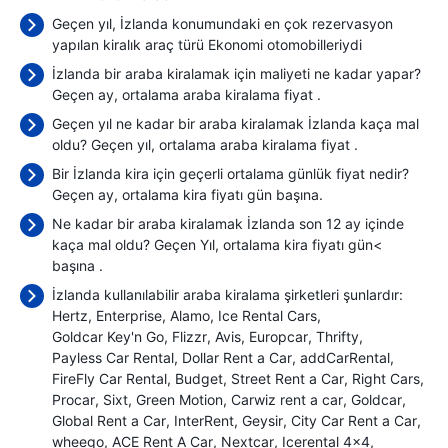
Geçen yıl, İzlanda konumundaki en çok rezervasyon
yapılan kiralık araç türü Ekonomi otomobilleriydi
İzlanda bir araba kiralamak için maliyeti ne kadar yapar?
Geçen ay, ortalama araba kiralama fiyat
.
Geçen yıl ne kadar bir araba kiralamak İzlanda kaça mal
oldu? Geçen yıl, ortalama araba kiralama fiyat
.
Bir İzlanda kira için geçerli ortalama günlük fiyat nedir?
Geçen ay, ortalama kira fiyatı
gün başına.
Ne kadar bir araba kiralamak İzlanda son 12 ay içinde
kaça mal oldu? Geçen Yıl, ortalama kira fiyatı gün<
başına
.
İzlanda kullanılabilir araba kiralama şirketleri şunlardır:
Hertz
Enterprise
Alamo
Ice Rental Cars
Goldcar Key'n Go
Flizzr
Avis
Europcar
Thrifty
Payless Car Rental
Dollar Rent a Car
addCarRental
FireFly Car Rental
Budget
Street Rent a Car
Right Cars
Procar
Sixt
Green Motion
Carwiz rent a car
Goldcar
Global Rent a Car
InterRent
Geysir
City Car Rent a Car
wheego
ACE Rent A Car
Nextcar
Icerental 4x4