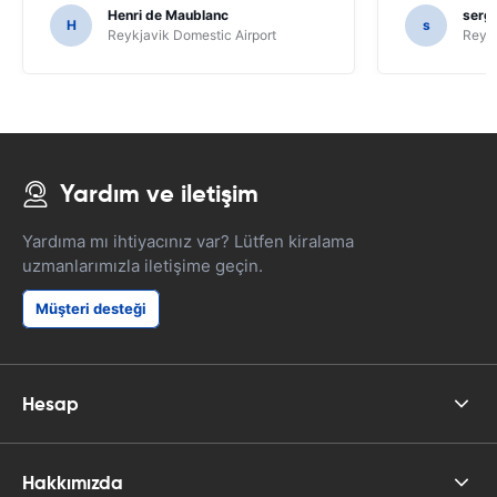
Henri de Maublanc
serg
H
s
Reykjavik Domestic Airport
Reyk
Yardım ve iletişim
Yardıma mı ihtiyacınız var? Lütfen kiralama
uzmanlarımızla iletişime geçin.
Müşteri desteği
Hesap
Hakkımızda