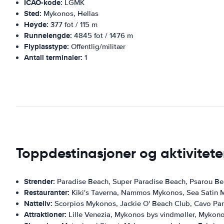
ICAO-kode:
LGMK
Sted:
Mykonos, Hellas
Høyde:
377 fot / 115 m
Runnelengde:
4845 fot / 1476 m
Flyplasstype:
Offentlig/militær
Antall terminaler:
1
Toppdestinasjoner og aktivitet
Strender:
Paradise Beach, Super Paradise Beach, Psarou Bea
Restauranter:
Kiki's Taverna, Nammos Mykonos, Sea Satin Ma
Natteliv:
Scorpios Mykonos, Jackie O' Beach Club, Cavo Par
Attraktioner:
Lille Venezia, Mykonos bys vindmøller, Mykono