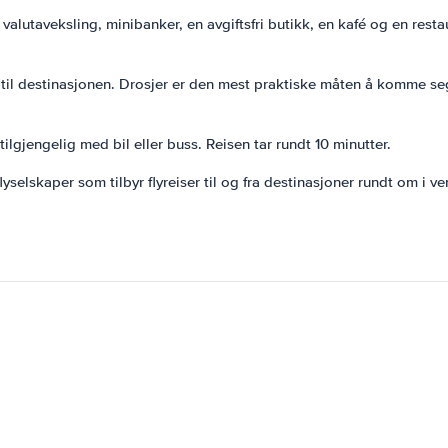
n valutaveksling, minibanker, en avgiftsfri butikk, en kafé og en rest
 til destinasjonen. Drosjer er den mest praktiske måten å komme seg
ilgjengelig med bil eller buss. Reisen tar rundt 10 minutter.
selskaper som tilbyr flyreiser til og fra destinasjoner rundt om i ve