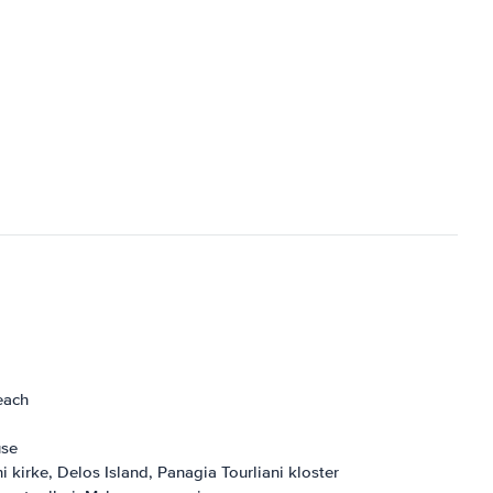
each
use
irke, Delos Island, Panagia Tourliani kloster