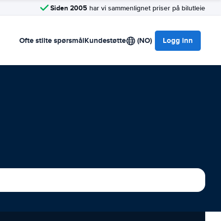
Siden 2005
har vi sammenlignet priser på bilutleie
Ofte stilte spørsmål
Kundestøtte
(NO)
Logg inn