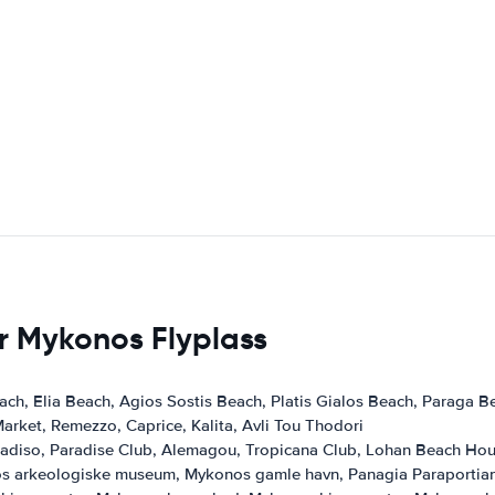
er Mykonos Flyplass
ch, Elia Beach, Agios Sostis Beach, Platis Gialos Beach, Paraga B
rket, Remezzo, Caprice, Kalita, Avli Tou Thodori
adiso, Paradise Club, Alemagou, Tropicana Club, Lohan Beach Ho
s arkeologiske museum, Mykonos gamle havn, Panagia Paraportiani k