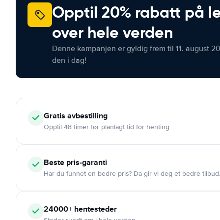
Opptil 20% rabatt på le
over hele verden
Denne kampanjen er gyldig frem til 11. august 2
den i dag!
Gratis
avbestilling
Opptil 48 timer før planlagt tid for henting
Beste pris-garanti
Har du funnet en bedre pris? Da gir vi deg et bedre tilbud
24000+
hentesteder