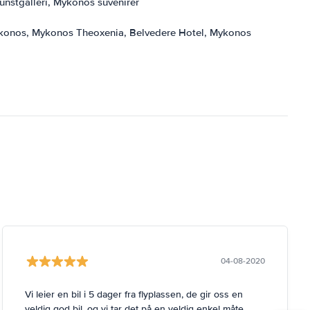
nstgalleri, Mykonos suvenirer
Mykonos, Mykonos Theoxenia, Belvedere Hotel, Mykonos
04-08-2020
Vi leier en bil i 5 dager fra flyplassen, de gir oss en
veldig god bil, og vi tar det på en veldig enkel måte.