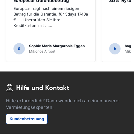
Europecar Garantiebetrag
Sixts Mykon
Europcar fragt nach einem riesigen
Betrag für die Garantie, für 5days 1740â
€ .... Überprüfen Sie Ihre
Kreditkartenlimit ......
Sophie Maria Margaronis Eggen
hagai
S
h
Mikonos Airport
Mikon
Hilfe und Kontakt
Hilfe erforderlich? Dann wende dich an einen unserer
Vermietungsexperten.
Kundenbetreuung