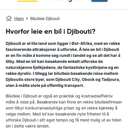
Hjem
Bilutleie Djibouti
Hvorfor leie en bil i Djibouti?
Djibouti er et lite land som ligger i Øst-Afrika, med en rekke
fascinerende attraksjoner å utforske. Å leie en bil i Djibouti
er en fin måte å komme seg rundt i landet og se alt det har å
tilby. Med en bil kan besøkende enkelt utforske de
naturskjønne fjellkjedene, de fantastiske kystlinjene og en
rekke dyreliv. I tillegg lar bilutleie besøkende reise mellom
Djiboutis store byer, som Djibouti City, Obock og Tadjoura,
uten å måtte stole på offentlig transport.
Bilutleie i Djibouti er også en praktisk og kostnadseffektiv
måte å reise på. Besøkende kan finne en rekke bilutleiefirmaer
som tilbyr konkurransedyktige priser og en rekke kjøretøy å
velge mellom. Med bil kan besøkende nyte friheten til å
utforske Djibouti i sitt eget tempo og få mest mulig ut av tiden
sin i dette vakre landet.