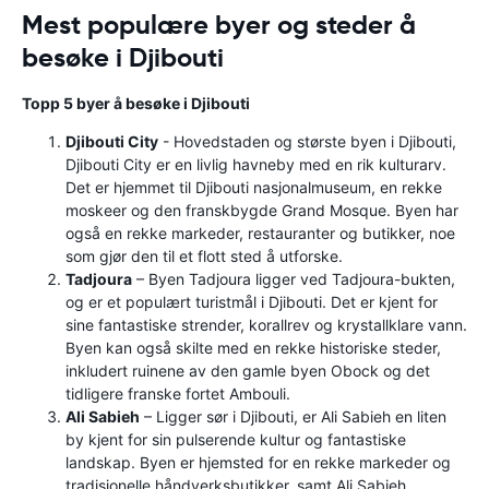
Mest populære byer og steder å
besøke i Djibouti
Topp 5 byer å besøke i Djibouti
Djibouti City
- Hovedstaden og største byen i Djibouti,
Djibouti City er en livlig havneby med en rik kulturarv.
Det er hjemmet til Djibouti nasjonalmuseum, en rekke
moskeer og den franskbygde Grand Mosque. Byen har
også en rekke markeder, restauranter og butikker, noe
som gjør den til et flott sted å utforske.
Tadjoura
– Byen Tadjoura ligger ved Tadjoura-bukten,
og er et populært turistmål i Djibouti. Det er kjent for
sine fantastiske strender, korallrev og krystallklare vann.
Byen kan også skilte med en rekke historiske steder,
inkludert ruinene av den gamle byen Obock og det
tidligere franske fortet Ambouli.
Ali Sabieh
– Ligger sør i Djibouti, er Ali Sabieh en liten
by kjent for sin pulserende kultur og fantastiske
landskap. Byen er hjemsted for en rekke markeder og
tradisjonelle håndverksbutikker, samt Ali Sabieh