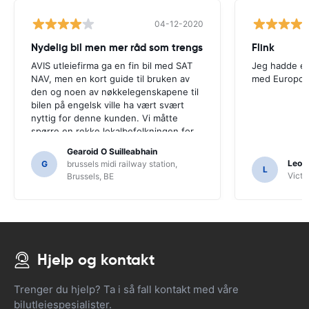
04-12-2020
Nydelig bil men mer råd som trengs
Flink
AVIS utleiefirma ga en fin bil med SAT
Jeg hadde en
NAV, men en kort guide til bruken av
med Europca
den og noen av nøkkelegenskapene til
bilen på engelsk ville ha vært svært
nyttig for denne kunden. Vi måtte
spørre en rekke lokalbefolkningen for
veiledning, og bare for at vi kanskje
Gearoid O Suilleabhain
ikke hadde funnet ut av SAT NAVs
Leon
G
brussels midi railway station,
L
funksjoner.
Victor
Brussels, BE
Hjelp og kontakt
Trenger du hjelp? Ta i så fall kontakt med våre
bilutleiespesialister.