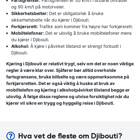
Fartsgrenser:
Fartsgrensen er 50 km/t i urbane områder
og 90 km/t på motorveier.
Sikkerhetsbelter:
Det er obligatorisk å bruke
sikkerhetsbelte når du kjører i Djibouti.
Forkjørsrett:
Trafikk som kommer fra høyre har forkjørsrett.
Mobiltelefoner:
Det er ulovlig å bruke mobiltelefoner mens
du kjører i Djibouti.
Alkohol:
Å kjøre i påvirket tilstand er strengt forbudt i
Djibouti.
Kjøring i Djibouti er relativt trygt, selv om det er noen viktige
regler å være klar over. Sjåfører bør alltid overholde
fartsgrensene, bruke bilbelte og være oppmerksomme på
forkjørsretten. Det er også viktig å huske at bruk av
mobiltelefon og kjøring i alkoholpåvirket tilstand begge er
ulovlig. Å følge disse reglene og utvise forsiktighet når du
kjører vil sikre en trygg og hyggelig reise i Djibouti.
Hva vet de fleste om Djibouti?