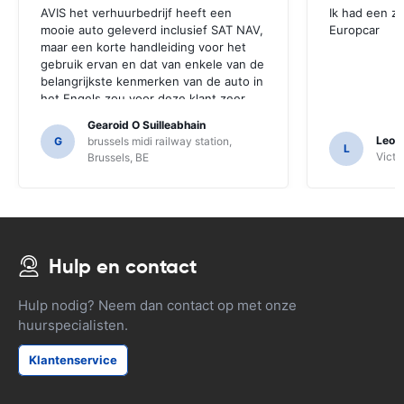
AVIS het verhuurbedrijf heeft een
Ik had een z
mooie auto geleverd inclusief SAT NAV,
Europcar
maar een korte handleiding voor het
gebruik ervan en dat van enkele van de
belangrijkste kenmerken van de auto in
het Engels zou voor deze klant zeer
nuttig zijn geweest. We moesten een
Gearoid O Suilleabhain
aantal locals voor begeleiding vragen
Leon
G
brussels midi railway station,
L
en alleen daarvoor hebben we de
Victor
Brussels, BE
functies van de SAT NAV misschien niet
uitgevonden.
Hulp en contact
Hulp nodig? Neem dan contact op met onze
huurspecialisten.
Klantenservice