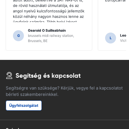
de rövid használati útmutatója, és az
angol nyelvű kulcsfontosságú jellemzők
közül néhány nagyon hasznos lenne az
ügyfelek számára. Több helyi lakost
kellett kérni iránymutatásért, és csak
Gearoid O Suilleabhain
erre a következtetésre jutottunk a SAT
Leon
G
brussels midi railway station,
L
NAV funkcióinak.
Victor
Brussels, BE
Segítség és kapcsolat
Segítségre van szüksége? Kérjük, vegye fel a kapcsolatot
bérleti szakembereinkkel.
Ügyfélszolgálat