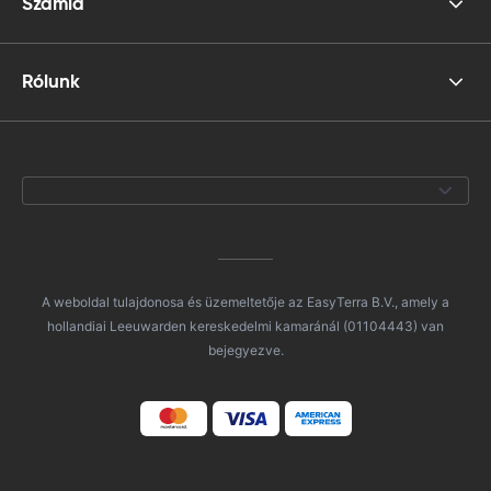
Számla
Rólunk
A weboldal tulajdonosa és üzemeltetője az EasyTerra B.V., amely a
hollandiai Leeuwarden kereskedelmi kamaránál (01104443) van
bejegyezve.