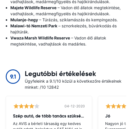
vadhajtások, madármegfigyelés és hajókirándulások.
Majete Wildlife Reserve
– Vadon élő állatok megtekintése,
vadhajtások, madármegfigyelés és hajókirándulások.
Mulanje-hegy
– Túrázás, sziklamászás és kempingezés.
Malawi-tó Nemzeti Park
– sznorkelezés, búvárkodás és
hajótúrák.
Vwaza Marsh Wildlife Reserve
– Vadon élő állatok
megtekintése, vadhajtások és madárles.
Legutóbbi értékelések
9.1
Ügyfeleink a 9.1/10 közül a következőre értékelnek
minket: /10 12842
04-12-2020
Szép autó, de több tanács szükséges
Jó
Az AVIS a bérleti társaság egy kedves
Nagyon jó ta
autót adott, beleértve a SAT NAV-ot is,
Europcarral