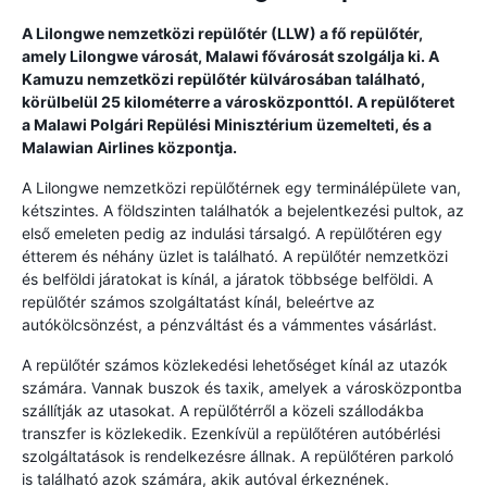
A Lilongwe nemzetközi repülőtér (LLW) a fő repülőtér,
amely Lilongwe városát, Malawi fővárosát szolgálja ki. A
Kamuzu nemzetközi repülőtér külvárosában található,
körülbelül 25 kilométerre a városközponttól. A repülőteret
a Malawi Polgári Repülési Minisztérium üzemelteti, és a
Malawian Airlines központja.
A Lilongwe nemzetközi repülőtérnek egy terminálépülete van,
kétszintes. A földszinten találhatók a bejelentkezési pultok, az
első emeleten pedig az indulási társalgó. A repülőtéren egy
étterem és néhány üzlet is található. A repülőtér nemzetközi
és belföldi járatokat is kínál, a járatok többsége belföldi. A
repülőtér számos szolgáltatást kínál, beleértve az
autókölcsönzést, a pénzváltást és a vámmentes vásárlást.
A repülőtér számos közlekedési lehetőséget kínál az utazók
számára. Vannak buszok és taxik, amelyek a városközpontba
szállítják az utasokat. A repülőtérről a közeli szállodákba
transzfer is közlekedik. Ezenkívül a repülőtéren autóbérlési
szolgáltatások is rendelkezésre állnak. A repülőtéren parkoló
is található azok számára, akik autóval érkeznének.