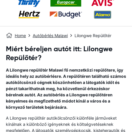
Home
Autóbérlés Malawi
Lilongwe Repülőtér
Miért béreljen autót itt: Lilongwe
Repülőtér?
A Lilongwe repülőtér Malawi fő nemzetközi repülőtere, így
ideális hely az autóbérlésre. A repülőtéren található számos
autókölcsönző cégnek köszönhetően a látogatók időt és
pénzt takaríthatnak meg, ha közvetlenül érkezéskor
bérelnek autót. Az autóbérlés a Lilongwe repülőtéren
kényelmes és megfizethető módot kínál a város és a
környező területek bejárására.
A Lilongwe repülőtér autókölcsönzői különféle járműveket
kínálnak a különböző igényeknek és költségvetéseknek
megfelelően. A látogatók személygépkocsik, kisteherautók és