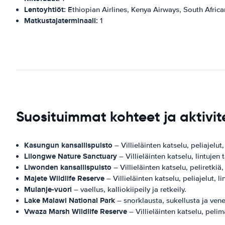
Lentoyhtiöt:
Ethiopian Airlines, Kenya Airways, South Africa
Matkustajaterminaali:
1
Suosituimmat kohteet ja aktivit
Kasungun kansallispuisto
– Villieläinten katselu, peliajelut,
Lilongwe Nature Sanctuary
– Villieläinten katselu, lintujen 
Liwonden kansallispuisto
– Villieläinten katselu, peliretkiä,
Majete Wildlife Reserve
– Villieläinten katselu, peliajelut, li
Mulanje-vuori
– vaellus, kalliokiipeily ja retkeily.
Lake Malawi National Park
– snorklausta, sukellusta ja vene
Vwaza Marsh Wildlife Reserve
– Villieläinten katselu, pelima