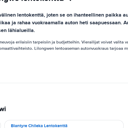
älinen lentokenttä, joten se on ihanteellinen paikka 
ä aikaa ja rahaa vuokraamalla auton heti saapuessaan. 
en lähialueilla.
uvoja erilaisiin tarpeisiin ja budjetteihin. Vierailijat voivat valita
utomaattivaihteisto. Lilongwen lentoaseman autonvuokraus tarjoaa myös
wi
Blantyre Chileka Lentokenttä