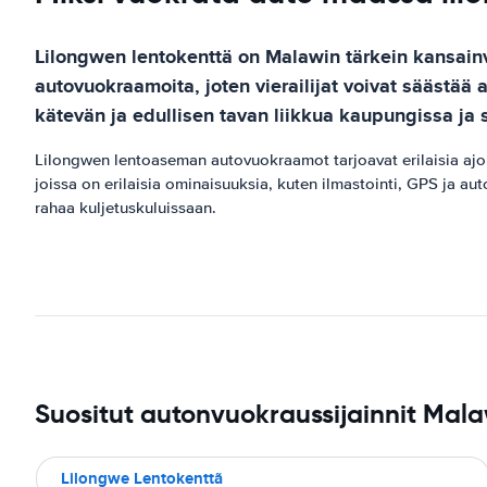
Lilongwen lentokenttä on Malawin tärkein kansainv
autovuokraamoita, joten vierailijat voivat säästä
kätevän ja edullisen tavan liikkua kaupungissa ja s
Lilongwen lentoaseman autovuokraamot tarjoavat erilaisia ​​ajone
joissa on erilaisia ​​ominaisuuksia, kuten ilmastointi, GPS ja a
rahaa kuljetuskuluissaan.
Suositut autonvuokraussijainnit Mala
Lilongwe Lentokenttã