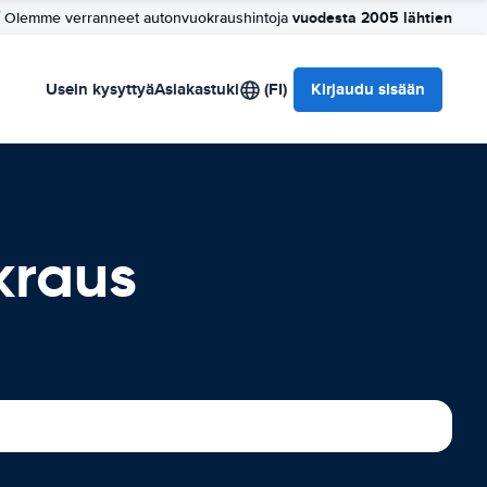
vuodesta 2005 lähtien
Olemme verranneet autonvuokraushintoja
Usein kysyttyä
Asiakastuki
(FI)
Kirjaudu sisään
kraus