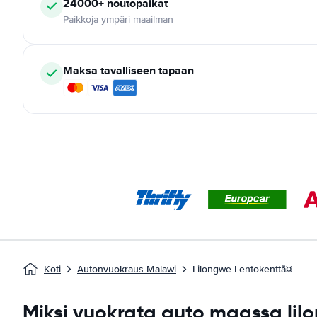
24000+
noutopaikat
Paikkoja ympäri maailman
Maksa tavalliseen tapaan
Koti
Autonvuokraus Malawi
Lilongwe Lentokenttã¤
Miksi vuokrata auto maassa lil