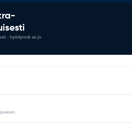
kra-
isesti
ti - hyödynnä se jo
jouksen.