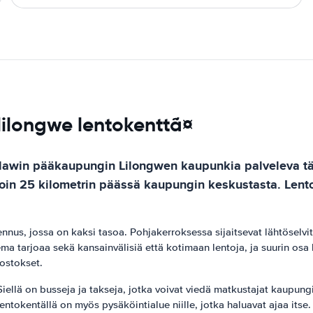
 lilongwe lentokenttã¤
lawin pääkaupungin Lilongwen kaupunkia palveleva tär
in 25 kilometrin päässä kaupungin keskustasta. Lentoke
ennus, jossa on kaksi tasoa. Pohjakerroksessa sijaitsevat lähtöselv
 tarjoaa sekä kansainvälisiä että kotimaan lentoja, ja suurin osa 
 ostokset.
Siellä on busseja ja takseja, jotka voivat viedä matkustajat kaupun
entokentällä on myös pysäköintialue niille, jotka haluavat ajaa itse.