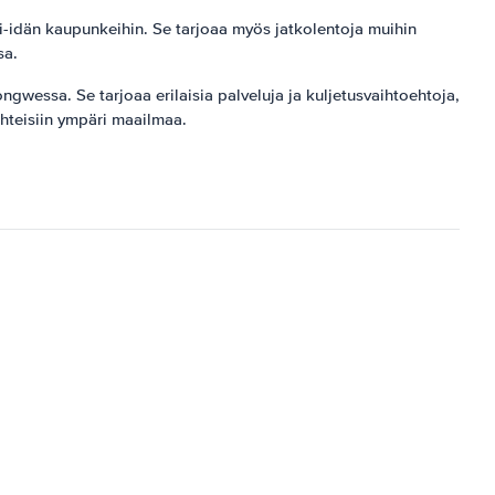
i-idän kaupunkeihin. Se tarjoaa myös jatkolentoja muihin
sa.
wessa. Se tarjoaa erilaisia ​​palveluja ja kuljetusvaihtoehtoja,
ohteisiin ympäri maailmaa.