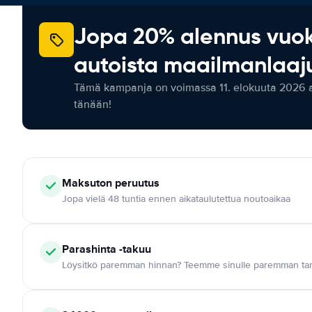
Jopa 20% alennus vuo
autoista maailmanlaaju
Tämä kampanja on voimassa 11. elokuuta 2026 as
tänään!
Maksuton
peruutus
Jopa vielä 48 tuntia ennen aikataulutettua noutoaikaa
Parashinta -takuu
Löysitkö paremman hinnan? Teemme sinulle paremman tar