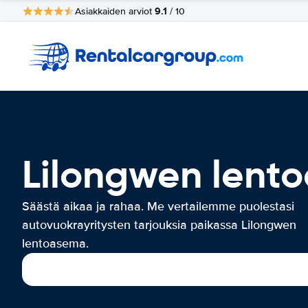
9.1
Asiakkaiden arviot
/ 10
Lilongwen lent
Säästä aikaa ja rahaa. Me vertailemme puolestasi
autovuokrayritysten tarjouksia paikassa Lilongwen
lentoasema.