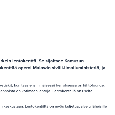
kein lentokenttä. Se sijaitsee Kamuzun
nttää operoi Malawin siviili-ilmailuministeriö, ja
itystiskit, kun taas ensimmäisessä kerroksessa on lähtölounge.
lennoista on kotimaan lentoja. Lentokentällä on useita
gin keskustaan. Lentokentältä on myös kuljetuspalvelu läheisille