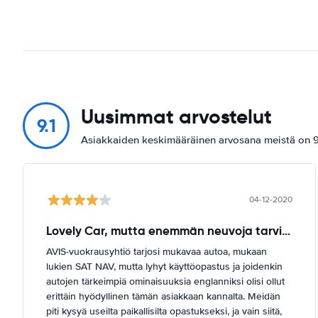
Uusimmat arvostelut
9.1
Asiakkaiden keskimääräinen arvosana meistä on 9.
04-12-2020
Lovely Car, mutta enemmän neuvoja tarvitaan
AVIS-vuokrausyhtiö tarjosi mukavaa autoa, mukaan
lukien SAT NAV, mutta lyhyt käyttöopastus ja joidenkin
autojen tärkeimpiä ominaisuuksia englanniksi olisi ollut
erittäin hyödyllinen tämän asiakkaan kannalta. Meidän
piti kysyä useilta paikallisilta opastukseksi, ja vain siitä,