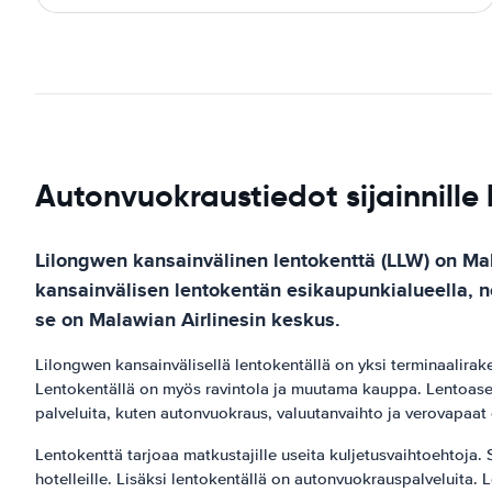
Autonvuokraustiedot sijainnille
Lilongwen kansainvälinen lentokenttä (LLW) on Ma
kansainvälisen lentokentän esikaupunkialueella, no
se on Malawian Airlinesin keskus.
Lilongwen kansainvälisellä lentokentällä on yksi terminaalirak
Lentokentällä on myös ravintola ja muutama kauppa. Lentoasema
palveluita, kuten autonvuokraus, valuutanvaihto ja verovapaat
Lentokenttä tarjoaa matkustajille useita kuljetusvaihtoehtoja. 
hotelleille. Lisäksi lentokentällä on autonvuokrauspalveluita. L