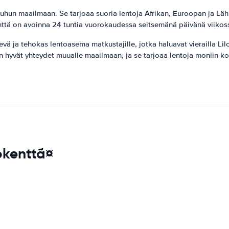
uhun maailmaan. Se tarjoaa suoria lentoja Afrikan, Euroopan ja Läh
enttä on avoinna 24 tuntia vuorokaudessa seitsemänä päivänä viikos
ja tehokas lentoasema matkustajille, jotka haluavat vierailla Lilong
 on hyvät yhteydet muualle maailmaan, ja se tarjoaa lentoja moniin k
okenttã¤