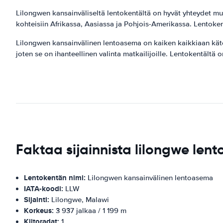
Lilongwen kansainväliseltä lentokentältä on hyvät yhteydet mu
kohteisiin Afrikassa, Aasiassa ja Pohjois-Amerikassa. Lentok
Lilongwen kansainvälinen lentoasema on kaiken kaikkiaan kätevä 
joten se on ihanteellinen valinta matkailijoille. Lentokentältä
Faktaa sijainnista lilongwe lent
Lentokentän nimi:
Lilongwen kansainvälinen lentoasema
IATA-koodi:
LLW
Sijainti:
Lilongwe, Malawi
Korkeus:
3 937 jalkaa / 1 199 m
Kiitoradat:
1