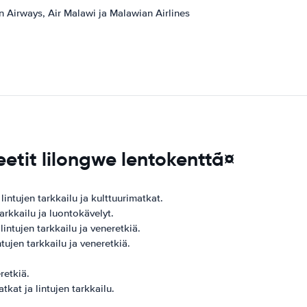
n Airways, Air Malawi ja Malawian Airlines
eetit lilongwe lentokenttã¤
 lintujen tarkkailu ja kulttuurimatkat.
tarkkailu ja luontokävelyt.
 lintujen tarkkailu ja veneretkiä.
ntujen tarkkailu ja veneretkiä.
retkiä.
tkat ja lintujen tarkkailu.