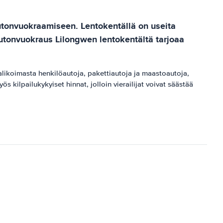
autonvuokraamiseen. Lentokentällä on useita
Autonvuokraus Lilongwen lentokentältä tarjoaa
 valikoimasta henkilöautoja, pakettiautoja ja maastoautoja,
 kilpailukykyiset hinnat, jolloin vierailijat voivat säästää