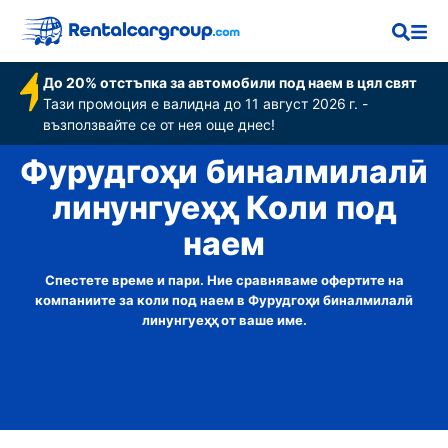
До 20% отстъпка за автомобили под наем в цял свят
Тази промоция е валидна до 11 август 2026 г. -
възползвайте се от нея още днес!
Фурудгоҳи бин‌алмилалӣ
линунгуеҳҳ Коли под
наем
Спестете време и пари. Ние сравняваме офертите на
компаниите за коли под наем в Фурудгоҳи бин‌алмилалӣ
линунгуеҳҳ от ваше име.