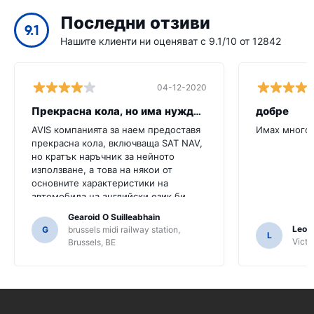
Последни отзиви
9.1
Нашите клиенти ни оценяват с 9.1/10 от 12842
04-12-2020
Прекрасна кола, но има нужда от повече
добре
AVIS компанията за наем предоставя
Имах много 
прекрасна кола, включваща SAT NAV,
но кратък наръчник за нейното
използване, а това на някои от
основните характеристики на
автомобила на английски език би
било много полезно за този клиент.
Gearoid O Suilleabhain
Трябваше да попитаме няколко
Leon
G
brussels midi railway station,
L
местни жители за ориентиране и
Victor
Brussels, BE
само за това, че може би не сме
разбрали функциите на SAT NAV.