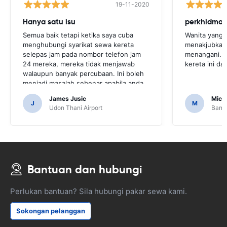
19-11-2020
Hanya satu isu
Semua baik tetapi ketika saya cuba
Wanita yang 
menghubungi syarikat sewa kereta
menakjubkan 
selepas jam pada nombor telefon jam
menangani. I
24 mereka, mereka tidak menjawab
kereta ini da
walaupun banyak percubaan. Ini boleh
menjadi masalah sebenar apabila anda
memerlukan bantuan mereka dengan
James Jusic
Mich
perkhidmatan atau kereta mereka.
J
M
Udon Thani Airport
Bangk
Bantuan dan hubungi
Perlukan bantuan? Sila hubungi pakar sewa kami.
Sokongan pelanggan