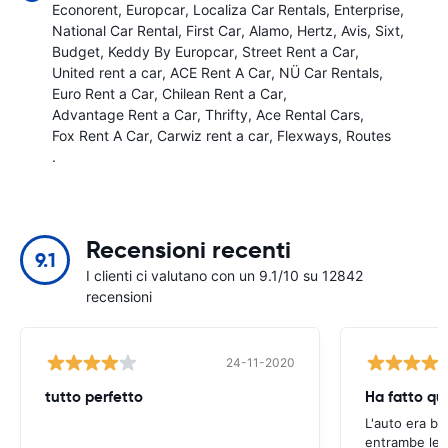
Econorent
Europcar
Localiza Car Rentals
Enterprise
National Car Rental
First Car
Alamo
Hertz
Avis
Sixt
Budget
Keddy By Europcar
Street Rent a Car
United rent a car
ACE Rent A Car
NÜ Car Rentals
Euro Rent a Car
Chilean Rent a Car
Advantage Rent a Car
Thrifty
Ace Rental Cars
Fox Rent A Car
Carwiz rent a car
Flexways
Routes
.
Recensioni recenti
9.1
I clienti ci valutano con un 9.1/10 su 12842
recensioni
24-11-2020
tutto perfetto
L'auto era buo
entrambe le e