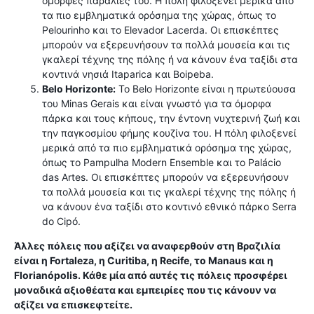
όμορφες παραλίες του. Η πόλη φιλοξενεί μερικά από
τα πιο εμβληματικά ορόσημα της χώρας, όπως το
Pelourinho και το Elevador Lacerda. Οι επισκέπτες
μπορούν να εξερευνήσουν τα πολλά μουσεία και τις
γκαλερί τέχνης της πόλης ή να κάνουν ένα ταξίδι στα
κοντινά νησιά Itaparica και Boipeba.
Belo Horizonte:
Το Belo Horizonte είναι η πρωτεύουσα
του Minas Gerais και είναι γνωστό για τα όμορφα
πάρκα και τους κήπους, την έντονη νυχτερινή ζωή και
την παγκοσμίου φήμης κουζίνα του. Η πόλη φιλοξενεί
μερικά από τα πιο εμβληματικά ορόσημα της χώρας,
όπως το Pampulha Modern Ensemble και το Palácio
das Artes. Οι επισκέπτες μπορούν να εξερευνήσουν
τα πολλά μουσεία και τις γκαλερί τέχνης της πόλης ή
να κάνουν ένα ταξίδι στο κοντινό εθνικό πάρκο Serra
do Cipó.
Άλλες πόλεις που αξίζει να αναφερθούν στη Βραζιλία
είναι η Fortaleza, η Curitiba, η Recife, το Manaus και η
Florianópolis. Κάθε μία από αυτές τις πόλεις προσφέρει
μοναδικά αξιοθέατα και εμπειρίες που τις κάνουν να
αξίζει να επισκεφτείτε.