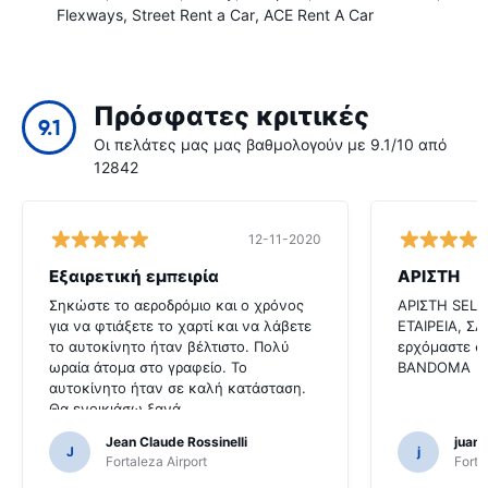
Flexways
Street Rent a Car
ACE Rent A Car
Πρόσφατες κριτικές
9.1
Οι πελάτες μας μας βαθμολογούν με 9.1/10 από
12842
12-11-2020
Εξαιρετική εμπειρία
ΑΡΙΣΤΗ
Σηκώστε το αεροδρόμιο και ο χρόνος
ΑΡΙΣΤΗ SELF
για να φτιάξετε το χαρτί και να λάβετε
ΕΤΑΙΡΕΙΑ, Σ
το αυτοκίνητο ήταν βέλτιστο. Πολύ
ερχόμαστε σ
ωραία άτομα στο γραφείο. Το
BANDOMA
αυτοκίνητο ήταν σε καλή κατάσταση.
Θα ενοικιάσω ξανά
Jean Claude Rossinelli
juan
J
j
Fortaleza Airport
Forta