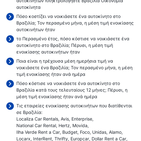
αυτοκινήτων πληκτρολογήστε Βραζιλία Οικονομία
αυτοκίνητα
Πόσο κοστίζει να νοικιάσετε ένα αυτοκίνητο στο
Βραζιλία; Τον περασμένο μήνα, η μέση τιμή ενοικίασης
αυτοκινήτων ήταν
το Περασμένο έτος, πόσο κόστισε να νοικιάσετε ένα
αυτοκίνητο στο Βραζιλία; Πέρυσι, η μέση τιμή
ενοικίασης αυτοκινήτων ήταν
Ποια είναι η τρέχουσα μέση ημερήσια τιμή να
νοικιάσετε ένα Βραζιλία; Τον περασμένο μήνα, η μέση
τιμή ενοικίασης ήταν
ανά ημέρα
Πόσο κόστισε να νοικιάσετε ένα αυτοκίνητο στο
Βραζιλία κατά τους τελευταίους 12 μήνες; Πέρυσι, η
μέση τιμή ενοικίασης ήταν
ανά ημέρα
Τις εταιρείες ενοικίασης αυτοκινήτων που διατίθενται
σε Βραζιλία:
Localiza Car Rentals
Avis
Enterprise
National Car Rental
Hertz
Movida
Ilha Verde Rent a Car
Budget
Foco
Unidas
Alamo
Locarx
InterRent
Thrifty
Europcar
Dollar Rent a Car