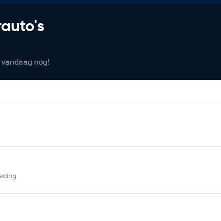
rauto's
er vandaag nog!
ieding