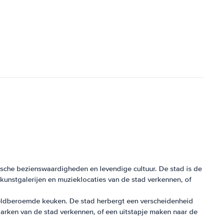
nische bezienswaardigheden en levendige cultuur. De stad is de
unstgalerijen en muzieklocaties van de stad verkennen, of
ereldberoemde keuken. De stad herbergt een verscheidenheid
parken van de stad verkennen, of een uitstapje maken naar de