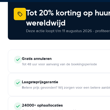
Tot 20% korting op huu
wereldwijd
Deze actie loopt t/m 11 augustus 2026 - profite
Gratis annuleren
Tot 48 uur voor aanvang van de boekingsperiode
Laagsteprijsgarantie
Betere prijs gevonden? Wij zorgen voor een betere aanb
24000+ ophaallocaties