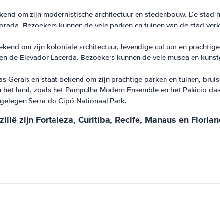
 bekend om zijn modernistische architectuur en stedenbouw. De stad
lvorada. Bezoekers kunnen de vele parken en tuinen van de stad ve
kend om zijn koloniale architectuur, levendige cultuur en prachtig
en de Elevador Lacerda. Bezoekers kunnen de vele musea en kunstga
as Gerais en staat bekend om zijn prachtige parken en tuinen, bru
 het land, zoals het Pampulha Modern Ensemble en het Palácio das
jgelegen Serra do Cipó Nationaal Park.
lië zijn Fortaleza, Curitiba, Recife, Manaus en Florian