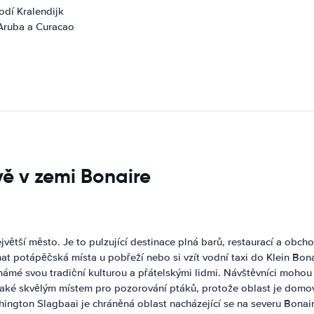
lodí Kralendijk
 Aruba a Curacao
vě v zemi Bonaire
ejvětší město. Je to pulzující destinace plná barů, restaurací a ob
t potápěčská místa u pobřeží nebo si vzít vodní taxi do Klein Bona
námé svou tradiční kulturou a přátelskými lidmi. Návštěvníci mohou
e také skvělým místem pro pozorování ptáků, protože oblast je do
ngton Slagbaai je chráněná oblast nacházející se na severu Bonair