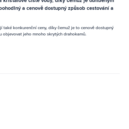
a křišťálově čisté vody, díky čemuž je oblíbeným
to pohodlný a cenově dostupný způsob cestování a
ejí také konkurenční ceny, díky čemuž je to cenově dostupný
u objevovat jeho mnoho skrytých drahokamů.