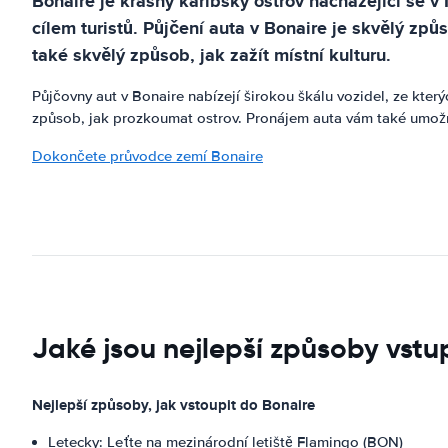
Bonaire je krásný karibský ostrov nacházející se v
cílem turistů. Půjčení auta v Bonaire je skvělý z
také skvělý způsob, jak zažít místní kulturu.
Půjčovny aut v Bonaire nabízejí širokou škálu vozidel, ze kte
způsob, jak prozkoumat ostrov. Pronájem auta vám také umo
Dokončete průvodce zemí Bonaire
Jaké jsou nejlepší způsoby vst
Nejlepší způsoby, jak vstoupit do Bonaire
Letecky: Leťte na mezinárodní letiště Flamingo (BON)