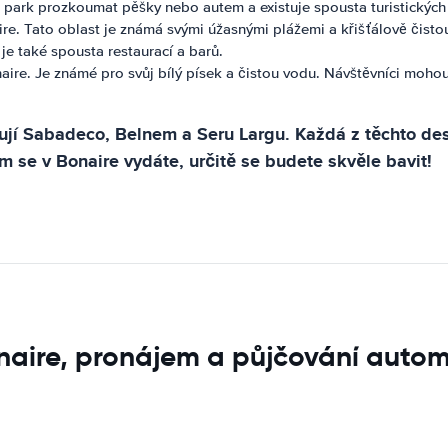
park prozkoumat pěšky nebo autem a existuje spousta turistických 
e. Tato oblast je známá svými úžasnými plážemi a křišťálově čistou
 je také spousta restaurací a barů.
naire. Je známé pro svůj bílý písek a čistou vodu. Návštěvníci moh
nují Sabadeco, Belnem a Seru Largu. Každá z těchto des
m se v Bonaire vydáte, určitě se budete skvěle bavit!
onaire, pronájem a půjčování auto