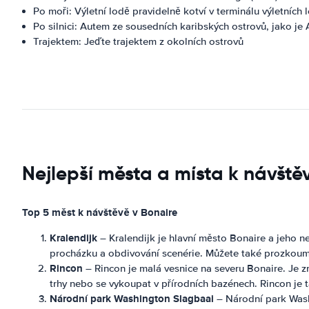
Po moři: Výletní lodě pravidelně kotví v terminálu výletních 
Po silnici: Autem ze sousedních karibských ostrovů, jako je
Trajektem: Jeďte trajektem z okolních ostrovů
Nejlepší města a místa k návště
Top 5 měst k návštěvě v Bonaire
Kralendijk
– Kralendijk je hlavní město Bonaire a jeho n
procházku a obdivování scenérie. Můžete také prozkouma
Rincon
– Rincon je malá vesnice na severu Bonaire. Je z
trhy nebo se vykoupat v přírodních bazénech. Rincon j
Národní park Washington Slagbaai
– Národní park Washi