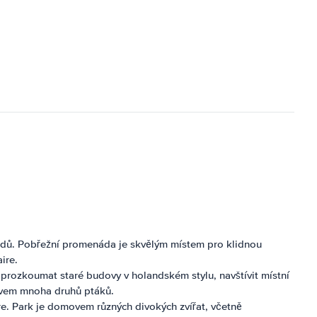
chodů. Pobřežní promenáda je skvělým místem pro klidnou
ire.
 prozkoumat staré budovy v holandském stylu, navštívit místní
movem mnoha druhů ptáků.
e. Park je domovem různých divokých zvířat, včetně