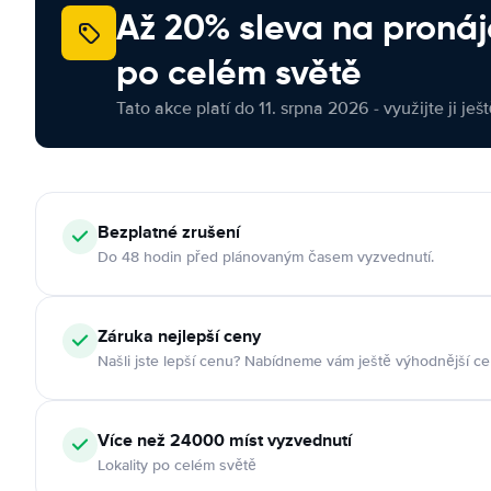
Až 20% sleva na proná
po celém světě
Tato akce platí do 11. srpna 2026 - využijte ji ješ
Bezplatné zrušení
Do 48 hodin před plánovaným časem vyzvednutí.
Záruka nejlepší ceny
Našli jste lepší cenu? Nabídneme vám ještě výhodnější ce
Více než 24000 míst vyzvednutí
Lokality po celém světě