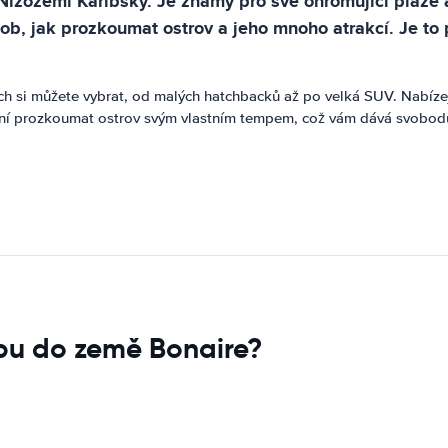
 Nizozemí Karibský. Je známý pro své ohromující pláže 
působ, jak prozkoumat ostrov a jeho mnoho atrakcí. Je 
rých si můžete vybrat, od malých hatchbacků až po velká SUV. Nabíz
žní prozkoumat ostrov svým vlastním tempem, což vám dává svobod
upu do země Bonaire?