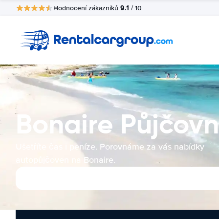
9.1
Hodnocení zákazníků
/ 10
Bonaire Půjčov
Ušetříte čas i peníze. Porovnáme za vás nabídky
autopůjčoven na Bonaire.