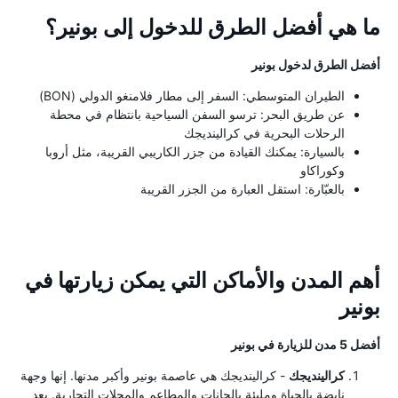
ما هي أفضل الطرق للدخول إلى بونير؟
أفضل الطرق لدخول بونير
الطيران المتوسطي: السفر إلى مطار فلامنغو الدولي (BON)
عن طريق البحر: ترسو السفن السياحية بانتظام في محطة
الرحلات البحرية في كرالينديجك
بالسيارة: يمكنك القيادة من جزر الكاريبي القريبة، مثل أروبا
وكوراكاو
بالعبّارة: استقل العبارة من الجزر القريبة
أهم المدن والأماكن التي يمكن زيارتها في
بونير
أفضل 5 مدن للزيارة في بونير
كرالينديجك
- كرالينديجك هي عاصمة بونير وأكبر مدنها. إنها وجهة
نابضة بالحياة ومليئة بالحانات والمطاعم والمحلات التجارية. يعد