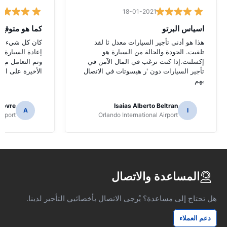
18-01-2021
اسياس البرتو
كما هو متوقع
هذا هو أدنى تأجير السيارات معدل ثا لقد
كان كل شيء كما
تلقيت. الجودة والحالة من السيارة هو
إعادة السيارة ف
إكسلنت.إذا كنت ترغب في المال الآمن في
وتم التعامل مع 
تأجير السيارات دون 'ر هيسوتات في الاتصال
الأخيرة على الع
بهم
ebvre
Isaias Alberto Beltran
A
I
irport
Orlando International Airport
المساعدة والاتصال
هل تحتاج إلى مساعدة؟ يُرجى الاتصال بأخصائيي التأجير لدينا.
دعم العملاء