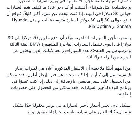
تشمل السيارات المستأجرة الأساسية في بونير السيارات الصغيرة
والاقتصادية مثل هيونداي أكسنت أو كيا ريو. عادة ما تكلف هذه السيارات
حوالي 30 دولارًا في اليوم. إذا كنت تبحث عن شيء أكبر قليلاً، فتوقع أن
تدفع حوالي 50 إلى 60 دولارًا لسيارة متوسطة الحجم مثل Hyundai
Sonata أو Kia Optima.
بالنسبة لتأجير السيارات الفاخرة، توقع أن تدفع ما بين 70 دولارًا إلى 80
دولارًا في اليوم. تشمل السيارات الفاخرة المشهورة BMW الفئة الثالثة
ومرسيدس بنز الفئة-C. هذه السيارات رائعة لأولئك الذين يبحثون عن
المزيد من الراحة والأناقة.
من المهم أيضًا ملاحظة أن الأسعار المذكورة أعلاه هي لفترات إيجار
قياسية تصل إلى 7 أيام. إذا كنت تبحث عن فترة إيجار أطول، فقد تتمكن
من الحصول على سعر مخفض. بالإضافة إلى ذلك، إذا كنت عضوًا في
برنامج الولاء لتأجير السيارات، فقد تتمكن من الحصول على خصومات
إضافية.
بشكل عام، تعتبر أسعار تأجير السيارات في بونير معقولة جدًا بشكل
عام، ويمكنك العثور على سيارة تناسب احتياجاتك وميزانيتك.