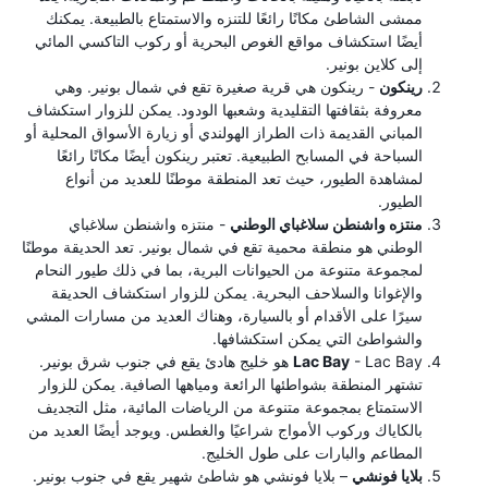
ممشى الشاطئ مكانًا رائعًا للتنزه والاستمتاع بالطبيعة. يمكنك
أيضًا استكشاف مواقع الغوص البحرية أو ركوب التاكسي المائي
إلى كلاين بونير.
رينكون
- رينكون هي قرية صغيرة تقع في شمال بونير. وهي
معروفة بثقافتها التقليدية وشعبها الودود. يمكن للزوار استكشاف
المباني القديمة ذات الطراز الهولندي أو زيارة الأسواق المحلية أو
السباحة في المسابح الطبيعية. تعتبر رينكون أيضًا مكانًا رائعًا
لمشاهدة الطيور، حيث تعد المنطقة موطنًا للعديد من أنواع
الطيور.
منتزه واشنطن سلاغباي الوطني
- منتزه واشنطن سلاغباي
الوطني هو منطقة محمية تقع في شمال بونير. تعد الحديقة موطنًا
لمجموعة متنوعة من الحيوانات البرية، بما في ذلك طيور النحام
والإغوانا والسلاحف البحرية. يمكن للزوار استكشاف الحديقة
سيرًا على الأقدام أو بالسيارة، وهناك العديد من مسارات المشي
والشواطئ التي يمكن استكشافها.
Lac Bay
- Lac Bay هو خليج هادئ يقع في جنوب شرق بونير.
تشتهر المنطقة بشواطئها الرائعة ومياهها الصافية. يمكن للزوار
الاستمتاع بمجموعة متنوعة من الرياضات المائية، مثل التجديف
بالكاياك وركوب الأمواج شراعيًا والغطس. ويوجد أيضًا العديد من
المطاعم والبارات على طول الخليج.
بلايا فونشي
– بلايا فونشي هو شاطئ شهير يقع في جنوب بونير.