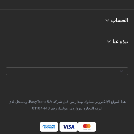
الحساب
نبذة عنا
هذا الموقع الإلكتروني مملوك ومدار من قبل شركة EasyTerra B.V. ومسجل لدى
غرفة التجارة ليوواردن، هولندا، رقم 01104443