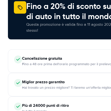
Fino a 20% di sconto su
di auto in tutto il mond
Questa promozione è valida fino a 11 agosto 202
stesso!
Cancellazione
gratuita
Fino a 48 ore prima dell'orario programmato per il preliev
Miglior prezzo garantito
Hai trovato un prezzo migliore? Ti faremo un'offerta miglio
Più di 24000
punti di ritiro