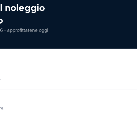
l noleggio
o
6 - approfittatene oggi
o
re.