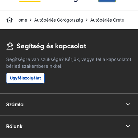
Home
Autóbérlés Görögország
Autóbérlés Crete
Segítség és kapcsolat
Segítségre van szüksége? Kérjük, vegye fel a kapcsolatot
bérleti szakembereinkkel.
Ügyfélszolgálat
Számla
Rólunk