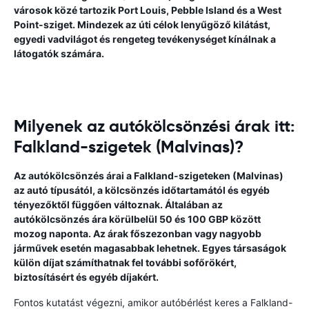
városok közé tartozik Port Louis, Pebble Island és a West
Point-sziget. Mindezek az úti célok lenyűgöző kilátást,
egyedi vadvilágot és rengeteg tevékenységet kínálnak a
látogatók számára.
Milyenek az autókölcsönzési árak itt:
Falkland-szigetek (Malvinas)?
Az autókölcsönzés árai a Falkland-szigeteken (Malvinas)
az autó típusától, a kölcsönzés időtartamától és egyéb
tényezőktől függően változnak. Általában az
autókölcsönzés ára körülbelül 50 és 100 GBP között
mozog naponta. Az árak főszezonban vagy nagyobb
járművek esetén magasabbak lehetnek. Egyes társaságok
külön díjat számíthatnak fel további sofőrökért,
biztosításért és egyéb díjakért.
Fontos kutatást végezni, amikor autóbérlést keres a Falkland-