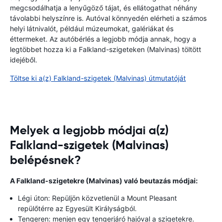
megcsodálhatja a lenyűgöző tájat, és ellátogathat néhány
távolabbi helyszínre is. Autóval könnyedén elérheti a számos
helyi látnivalót, például múzeumokat, galériákat és
éttermeket. Az autóbérlés a legjobb módja annak, hogy a
legtöbbet hozza ki a Falkland-szigeteken (Malvinas) töltött
idejéből.
Töltse ki a(z) Falkland-szigetek (Malvinas) útmutatóját
Melyek a legjobb módjai a(z)
Falkland-szigetek (Malvinas)
belépésnek?
A Falkland-szigetekre (Malvinas) való beutazás módjai:
Légi úton: Repüljön közvetlenül a Mount Pleasant
repülőtérre az Egyesült Királyságból.
Tengeren: menjen egy tengerjáró hajóval a szigetekre.