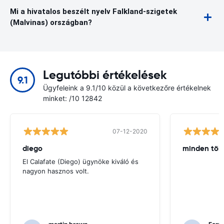
Mi a hivatalos beszélt nyelv Falkland-szigetek
(Malvinas) országban?
Legutóbbi értékelések
9.1
Ügyfeleink a 9.1/10 közül a következőre értékelnek
minket: /10 12842
07-12-2020
diego
minden tök
El Calafate (Diego) ügynöke kiváló és
nagyon hasznos volt.