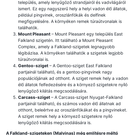
település, amely lenyűgöző strandjairól és vadvilágáról
ismert. Ez egy nagyszerű hely a helyi vadon élő állatok,
például pingvinek, oroszlánfókák és delfinek
megfigyelésére. A környéken remek túraútvonalak is
találhatók.
Mount Pleasant
– Mount Pleasant egy település East
Falkland szigetén. Itt található a Mount Pleasant
Complex, amely a Falkland-szigetek legnagyobb
légibázisa. A környéken találhatók a szigetek legjobb
túraútvonalai is.
Gentoo-sziget
– A Gentoo-sziget East Falkland
partjainál található, és a gentoo-pingvinek nagy
populációjának ad otthont. A sziget remek hely a vadon
élő állatok felfedezésére és a környező szigetekre nyíló
lenyűgöző kilátás megcsodálására.
Carcass-sziget
– A Carcass-sziget Nyugat-Falkland
partjainál található, és számos vadon élő állatnak ad
otthont, beleértve az oroszlánfókákat és a pingvineket.
A sziget remek hely a környező szigetekre nyíló
lenyűgöző kilátás megcsodálására is.
A Falkland-szigeteken (Malvinas) még említésre méltó