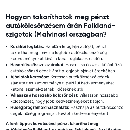
Hogyan takaríthatok meg pénzt
autókölcsönzésem árán Falkland-
szigetek (Malvinas) országban?
Korábbi foglalás:
Ha előre lefoglalja autóját, pénzt
takaríthat meg, mivel a legtöbb autókölcsönző cég
kedvezményeket kínál a korai foglalások esetén.
Hasonlítsa össze az árakat:
Hasonlítsa össze a különböző
autókölcsönző cégek árait a legjobb ajánlat érdekében.
Ajánlatok keresése:
Keressen autókölcsönző cégek
ajánlatait és kedvezményeit, például kedvezményeket
katonai személyzetnek, időseknek stb..
Válassza a hosszabb kölcsönzést:
válasszon hosszabb
kölcsönzést, hogy jobb kedvezményeket kapjon.
Hűségprogramok használata:
Használja az autókölcsönző
cégek hűségprogramjait további kedvezményekért.
A fenti tippek követésével pénzt takaríthat meg
autóbérlésén Falkland-szigeteken (Malvinas). Az előzetes