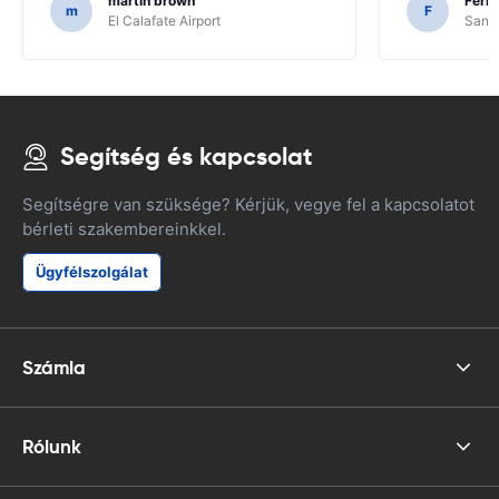
martin brown
Fern
m
F
El Calafate Airport
Santi
Segítség és kapcsolat
Segítségre van szüksége? Kérjük, vegye fel a kapcsolatot
bérleti szakembereinkkel.
Ügyfélszolgálat
Számla
Rólunk