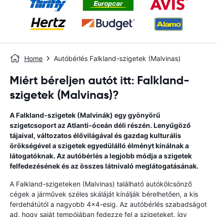
Home
Autóbérlés Falkland-szigetek (Malvinas)
Miért béreljen autót itt: Falkland-
szigetek (Malvinas)?
A Falkland-szigetek (Malvinák) egy gyönyörű
szigetcsoport az Atlanti-óceán déli részén. Lenyűgöző
tájaival, változatos élővilágával és gazdag kulturális
örökségével a szigetek egyedülálló élményt kínálnak a
látogatóknak. Az autóbérlés a legjobb módja a szigetek
felfedezésének és az összes látnivaló meglátogatásának.
A Falkland-szigeteken (Malvinas) található autókölcsönző
cégek a járművek széles skáláját kínálják bérelhetően, a kis
ferdehátútól a nagyobb 4x4-esig. Az autóbérlés szabadságot
ad, hogy saját tempójában fedezze fel a szigeteket, így