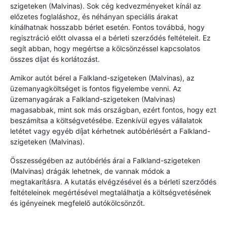
szigeteken (Malvinas). Sok cég kedvezményeket kínál az
előzetes foglaláshoz, és néhányan speciális árakat
kínálhatnak hosszabb bérlet esetén. Fontos továbbá, hogy
regisztráció előtt olvassa el a bérleti szerződés feltételeit. Ez
segít abban, hogy megértse a kölcsönzéssel kapcsolatos
összes díjat és korlátozást.
Amikor autót bérel a Falkland-szigeteken (Malvinas), az
üzemanyagköltséget is fontos figyelembe venni. Az
üzemanyagárak a Falkland-szigeteken (Malvinas)
magasabbak, mint sok más országban, ezért fontos, hogy ezt
beszámítsa a költségvetésébe. Ezenkívül egyes vállalatok
letétet vagy egyéb díjat kérhetnek autóbérlésért a Falkland-
szigeteken (Malvinas).
Összességében az autóbérlés árai a Falkland-szigeteken
(Malvinas) drágák lehetnek, de vannak módok a
megtakarításra. A kutatás elvégzésével és a bérleti szerződés
feltételeinek megértésével megtalálhatja a költségvetésének
és igényeinek megfelelő autókölcsönzőt.