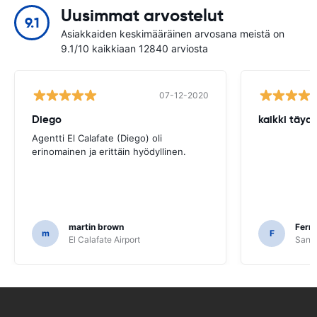
Uusimmat arvostelut
9.1
Asiakkaiden keskimääräinen arvosana meistä on
9.1/10 kaikkiaan 12840 arviosta
07-12-2020
Diego
kaikki täyde
Agentti El Calafate (Diego) oli
erinomainen ja erittäin hyödyllinen.
martin brown
Fern
m
F
El Calafate Airport
Santi