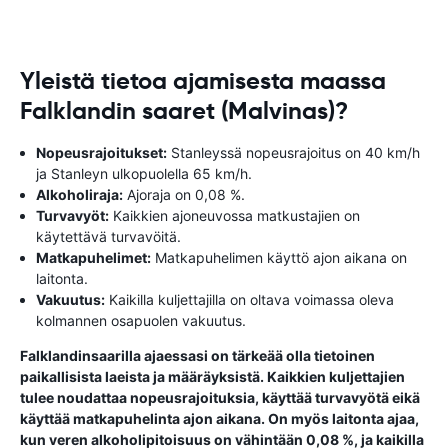
Yleistä tietoa ajamisesta maassa
Falklandin saaret (Malvinas)?
Nopeusrajoitukset:
Stanleyssä nopeusrajoitus on 40 km/h
ja Stanleyn ulkopuolella 65 km/h.
Alkoholiraja:
Ajoraja on 0,08 %.
Turvavyöt:
Kaikkien ajoneuvossa matkustajien on
käytettävä turvavöitä.
Matkapuhelimet:
Matkapuhelimen käyttö ajon aikana on
laitonta.
Vakuutus:
Kaikilla kuljettajilla on oltava voimassa oleva
kolmannen osapuolen vakuutus.
Falklandinsaarilla ajaessasi on tärkeää olla tietoinen
paikallisista laeista ja määräyksistä. Kaikkien kuljettajien
tulee noudattaa nopeusrajoituksia, käyttää turvavyötä eikä
käyttää matkapuhelinta ajon aikana. On myös laitonta ajaa,
kun veren alkoholipitoisuus on vähintään 0,08 %, ja kaikilla