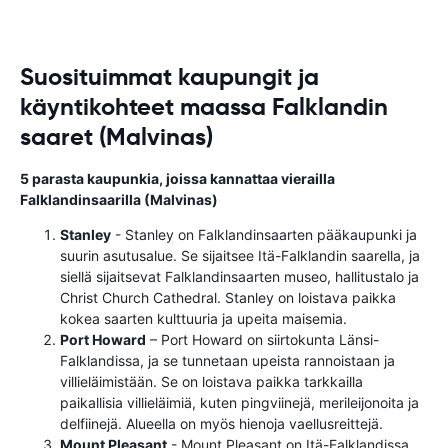
Suosituimmat kaupungit ja
käyntikohteet maassa Falklandin
saaret (Malvinas)
5 parasta kaupunkia, joissa kannattaa vierailla
Falklandinsaarilla (Malvinas)
Stanley
- Stanley on Falklandinsaarten pääkaupunki ja
suurin asutusalue. Se sijaitsee Itä-Falklandin saarella, ja
siellä sijaitsevat Falklandinsaarten museo, hallitustalo ja
Christ Church Cathedral. Stanley on loistava paikka
kokea saarten kulttuuria ja upeita maisemia.
Port Howard
– Port Howard on siirtokunta Länsi-
Falklandissa, ja se tunnetaan upeista rannoistaan ​​ja
villieläimistään. Se on loistava paikka tarkkailla
paikallisia villieläimiä, kuten pingviinejä, merileijonoita ja
delfiinejä. Alueella on myös hienoja vaellusreittejä.
Mount Pleasant
- Mount Pleasant on Itä-Falklandissa