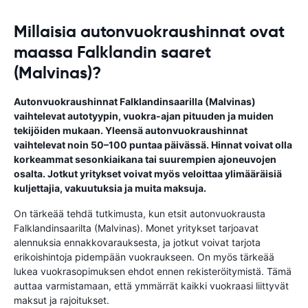
Millaisia autonvuokraushinnat ovat
maassa Falklandin saaret
(Malvinas)?
Autonvuokraushinnat Falklandinsaarilla (Malvinas)
vaihtelevat autotyypin, vuokra-ajan pituuden ja muiden
tekijöiden mukaan. Yleensä autonvuokraushinnat
vaihtelevat noin 50–100 puntaa päivässä. Hinnat voivat olla
korkeammat sesonkiaikana tai suurempien ajoneuvojen
osalta. Jotkut yritykset voivat myös veloittaa ylimääräisiä
kuljettajia, vakuutuksia ja muita maksuja.
On tärkeää tehdä tutkimusta, kun etsit autonvuokrausta
Falklandinsaarilta (Malvinas). Monet yritykset tarjoavat
alennuksia ennakkovarauksesta, ja jotkut voivat tarjota
erikoishintoja pidempään vuokraukseen. On myös tärkeää
lukea vuokrasopimuksen ehdot ennen rekisteröitymistä. Tämä
auttaa varmistamaan, että ymmärrät kaikki vuokraasi liittyvät
maksut ja rajoitukset.