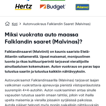
Koti
Autonvuokraus Falklandin Saaret (Malvinas)
Miksi vuokrata auto maassa
Falklandin saaret (Malvinas)?
Falklandinsaaret (Malviinit) on kaunis saaristo Etelä-
Atlantin valtamerellä. Upeat maisemat, monipuolinen
luonto ja rikas kulttuuriperintö tarjoavat vierailijoille
ainutlaatuisen kokemuksen. Auton vuokraus on paras tapa
tutustua saariin ja tutustua kaikkiin nähtävyyksiin.
Autovuokraamot Falklandinsaarilla (Malvinas) tarjoavat laajan
valikoiman vuokrattavia ajoneuvoja pienistä viistoperäautoista
suurempiin 4x4-autoihin. Auton vuokraaminen antaa sinulle
vapauden tutustua saariin omaan tahtiisi, jolloin voit ihailla
upeita maisemia ja vierailla joissakin syrjäisissä paikoissa.
Autolla pääset helposti myös moniin paikallisiin nähtävyyksiin,