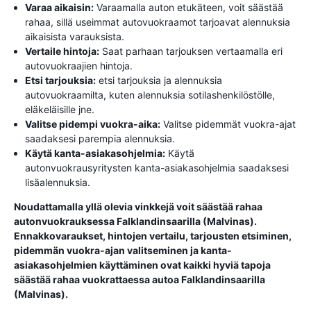
Varaa aikaisin:
Varaamalla auton etukäteen, voit säästää
rahaa, sillä useimmat autovuokraamot tarjoavat alennuksia
aikaisista varauksista.
Vertaile hintoja:
Saat parhaan tarjouksen vertaamalla eri
autovuokraajien hintoja.
Etsi tarjouksia:
etsi tarjouksia ja alennuksia
autovuokraamilta, kuten alennuksia sotilashenkilöstölle,
eläkeläisille jne.
Valitse pidempi vuokra-aika:
Valitse pidemmät vuokra-ajat
saadaksesi parempia alennuksia.
Käytä kanta-asiakasohjelmia:
Käytä
autonvuokrausyritysten kanta-asiakasohjelmia saadaksesi
lisäalennuksia.
Noudattamalla yllä olevia vinkkejä voit säästää rahaa
autonvuokrauksessa Falklandinsaarilla (Malvinas).
Ennakkovaraukset, hintojen vertailu, tarjousten etsiminen,
pidemmän vuokra-ajan valitseminen ja kanta-
asiakasohjelmien käyttäminen ovat kaikki hyviä tapoja
säästää rahaa vuokrattaessa autoa Falklandinsaarilla
(Malvinas).