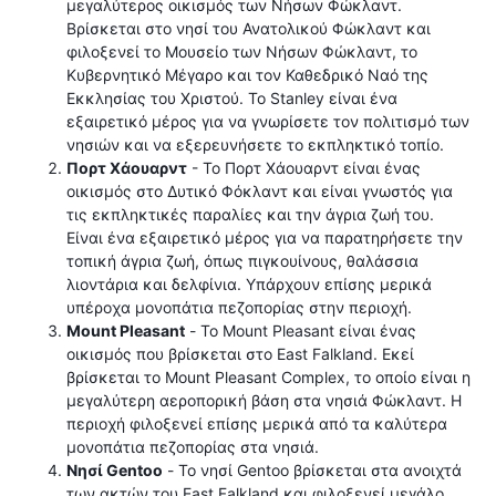
μεγαλύτερος οικισμός των Νήσων Φώκλαντ.
Βρίσκεται στο νησί του Ανατολικού Φώκλαντ και
φιλοξενεί το Μουσείο των Νήσων Φώκλαντ, το
Κυβερνητικό Μέγαρο και τον Καθεδρικό Ναό της
Εκκλησίας του Χριστού. Το Stanley είναι ένα
εξαιρετικό μέρος για να γνωρίσετε τον πολιτισμό των
νησιών και να εξερευνήσετε το εκπληκτικό τοπίο.
Πορτ Χάουαρντ
- Το Πορτ Χάουαρντ είναι ένας
οικισμός στο Δυτικό Φόκλαντ και είναι γνωστός για
τις εκπληκτικές παραλίες και την άγρια ​​ζωή του.
Είναι ένα εξαιρετικό μέρος για να παρατηρήσετε την
τοπική άγρια ​​ζωή, όπως πιγκουίνους, θαλάσσια
λιοντάρια και δελφίνια. Υπάρχουν επίσης μερικά
υπέροχα μονοπάτια πεζοπορίας στην περιοχή.
Mount Pleasant
- Το Mount Pleasant είναι ένας
οικισμός που βρίσκεται στο East Falkland. Εκεί
βρίσκεται το Mount Pleasant Complex, το οποίο είναι η
μεγαλύτερη αεροπορική βάση στα νησιά Φώκλαντ. Η
περιοχή φιλοξενεί επίσης μερικά από τα καλύτερα
μονοπάτια πεζοπορίας στα νησιά.
Νησί Gentoo
- Το νησί Gentoo βρίσκεται στα ανοιχτά
των ακτών του East Falkland και φιλοξενεί μεγάλο