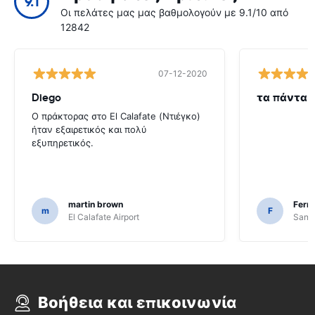
9.1
Οι πελάτες μας μας βαθμολογούν με 9.1/10 από
12842
07-12-2020
Diego
τα πάντα 
Ο πράκτορας στο El Calafate (Ντιέγκο)
ήταν εξαιρετικός και πολύ
εξυπηρετικός.
martin brown
Fern
m
F
El Calafate Airport
Santi
Βοήθεια και επικοινωνία