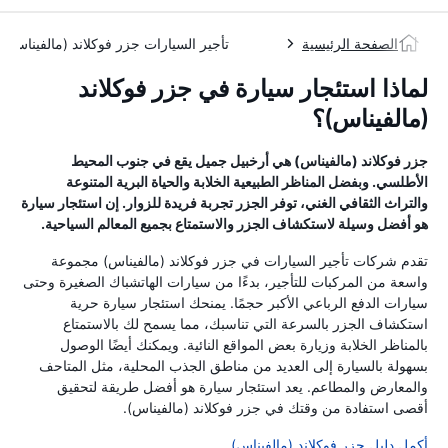
الصفحة الرئيسية
تأجير السيارات جزر فوكلاند (مالفيناس)
لماذا استئجار سيارة في جزر فوكلاند
(مالفيناس)؟
جزر فوكلاند (مالفيناس) هي أرخبيل جميل يقع في جنوب المحيط
الأطلسي. وبفضل المناظر الطبيعية الخلابة والحياة البرية المتنوعة
والتراث الثقافي الغني، توفر الجزر تجربة فريدة للزوار. إن استئجار سيارة
هو أفضل وسيلة لاستكشاف الجزر والاستمتاع بجميع المعالم السياحية.
تقدم شركات تأجير السيارات في جزر فوكلاند (مالفيناس) مجموعة
واسعة من المركبات للتأجير، بدءًا من سيارات الهاتشباك الصغيرة وحتى
سيارات الدفع الرباعي الأكبر حجمًا. يمنحك استئجار سيارة حرية
استكشاف الجزر بالسرعة التي تناسبك، مما يسمح لك بالاستمتاع
بالمناظر الخلابة وزيارة بعض المواقع النائية. ويمكنك أيضًا الوصول
بسهولة بالسيارة إلى العديد من مناطق الجذب المحلية، مثل المتاحف
والمعارض والمطاعم. يعد استئجار سيارة هو أفضل طريقة لتحقيق
أقصى استفادة من وقتك في جزر فوكلاند (مالفيناس).
أكمل دليل جزر فوكلاند (مالفيناس)