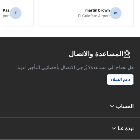
o Paz
martin brown
F
m
irport
El Calafate Airport
المساعدة والاتصال
هل تحتاج إلى مساعدة؟ يُرجى الاتصال بأخصائيي التأجير لدينا.
دعم العملاء
الحساب
نبذة عنا