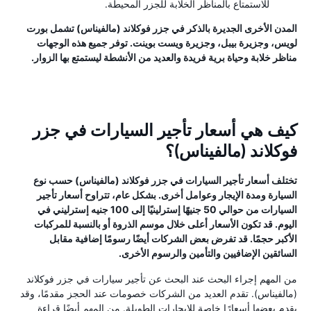
للاستمتاع بالمناظر الخلابة للجزر المحيطة.
المدن الأخرى الجديرة بالذكر في جزر فوكلاند (مالفيناس) تشمل بورت
لويس، وجزيرة بيبل، وجزيرة ويست بوينت. توفر جميع هذه الوجهات
مناظر خلابة وحياة برية فريدة والعديد من الأنشطة ليستمتع بها الزوار.
كيف هي أسعار تأجير السيارات في جزر
فوكلاند (مالفيناس)؟
تختلف أسعار تأجير السيارات في جزر فوكلاند (مالفيناس) حسب نوع
السيارة ومدة الإيجار وعوامل أخرى. بشكل عام، تتراوح أسعار تأجير
السيارات من حوالي 50 جنيهًا إسترلينيًا إلى 100 جنيه إسترليني في
اليوم. قد تكون الأسعار أعلى خلال موسم الذروة أو بالنسبة للمركبات
الأكبر حجمًا. قد تفرض بعض الشركات أيضًا رسومًا إضافية مقابل
السائقين الإضافيين والتأمين والرسوم الأخرى.
من المهم إجراء البحث عند البحث عن تأجير سيارات في جزر فوكلاند
(مالفيناس). تقدم العديد من الشركات خصومات عند الحجز مقدمًا، وقد
يقدم بعضها أسعارًا خاصة للإيجارات الطويلة. من المهم أيضًا قراءة