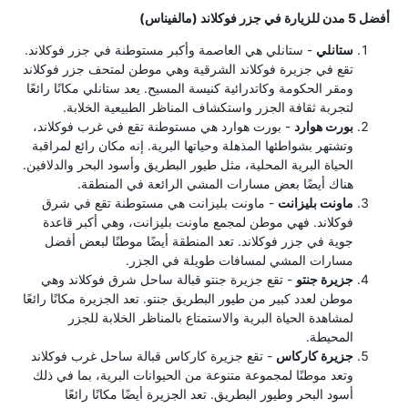
أفضل 5 مدن للزيارة في جزر فوكلاند (مالفيناس)
ستانلي
- ستانلي هي العاصمة وأكبر مستوطنة في جزر فوكلاند.
تقع في جزيرة فوكلاند الشرقية وهي موطن لمتحف جزر فوكلاند
ومقر الحكومة وكاتدرائية كنيسة المسيح. يعد ستانلي مكانًا رائعًا
لتجربة ثقافة الجزر واستكشاف المناظر الطبيعية الخلابة.
بورت هوارد
- بورت هوارد هي مستوطنة تقع في غرب فوكلاند،
وتشتهر بشواطئها المذهلة وحياتها البرية. إنه مكان رائع لمراقبة
الحياة البرية المحلية، مثل طيور البطريق وأسود البحر والدلافين.
هناك أيضًا بعض مسارات المشي الرائعة في المنطقة.
ماونت بليزانت
- ماونت بليزانت هي مستوطنة تقع في شرق
فوكلاند. فهي موطن لمجمع ماونت بليزانت، وهي أكبر قاعدة
جوية في جزر فوكلاند. تعد المنطقة أيضًا موطنًا لبعض أفضل
مسارات المشي لمسافات طويلة في الجزر.
جزيرة جنتو
- تقع جزيرة جنتو قبالة ساحل شرق فوكلاند وهي
موطن لعدد كبير من طيور البطريق جنتو. تعد الجزيرة مكانًا رائعًا
لمشاهدة الحياة البرية والاستمتاع بالمناظر الخلابة للجزر
المحيطة.
جزيرة كاركاس
- تقع جزيرة كاركاس قبالة ساحل غرب فوكلاند
وتعد موطنًا لمجموعة متنوعة من الحيوانات البرية، بما في ذلك
أسود البحر وطيور البطريق. تعد الجزيرة أيضًا مكانًا رائعًا