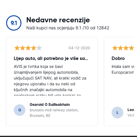
Nedavne recenzije
9.1
Naši kupci nas ocjenjuju 9.1 /10 od 12842
04-12-2020
Lijep auto, ali potrebno je više savjeta
Dobro
AVIS je tvrtka koja se bavi
Imala sam vrl
iznajmljivanjem lijepog automobila,
Europcarom
uključujući SAT NAV, ali kratki vodič za
njegovu uporabu i da su neki od
ključnih značajki automobila na
engleskom jeziku bili vrlo korisni za
ovog korisnika. Morali smo tražiti
Gearoid O Suilleabhain
određene mještane za smjernice i samo
Leon
G
brussels midi railway station,
L
zbog toga možda nismo shvatili funkcije
Victor
Brussels, BE
SAT NAV-a.