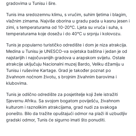
gradovima u Tunisu i šire.
Tunis ima sredozemnu klimu, s vrućim, suhim ljetima i blagim,
vlažnim zimama. Najviše oborina u gradu pada u kasnu jesen i
zimi, s temperaturama od 10-20°C. Ljeta su vruća i suha, s
temperaturama koje dosežu i do 40°C u srpnju i kolovozu.
Tunis je popularno turističko odredište i dom je niza atrakcija.
Medina u Tunisu je UNESCO-va svjetska baština i jedan je od
najstarijih i najočuvanijih gradova u arapskom svijetu. Ostale
atrakcije uključuju Nacionalni muzej Bardo, Veliku džamiju u
Tunisu i ruševine Kartage. Grad je također poznat po
živahnom noćnom životu, s brojnim živahnim barovima i
klubovima.
Tunis je odlično odredište za posjetitelje koji žele istražiti
Sjevernu Afriku. Sa svojom bogatom poviješću, živahnom
kulturom i raznolikim atrakcijama, grad nudi za svakoga
ponešto. Bilo da tražite opuštajući odmor na plaži ili uzbudljiv
gradski odmor, Tunis će sigurno imati što ponuditi.