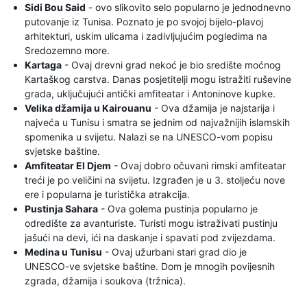
Sidi Bou Said
- ovo slikovito selo popularno je jednodnevno
putovanje iz Tunisa. Poznato je po svojoj bijelo-plavoj
arhitekturi, uskim ulicama i zadivljujućim pogledima na
Sredozemno more.
Kartaga
- Ovaj drevni grad nekoć je bio središte moćnog
Kartaškog carstva. Danas posjetitelji mogu istražiti ruševine
grada, uključujući antički amfiteatar i Antoninove kupke.
Velika džamija u Kairouanu
- Ova džamija je najstarija i
najveća u Tunisu i smatra se jednim od najvažnijih islamskih
spomenika u svijetu. Nalazi se na UNESCO-vom popisu
svjetske baštine.
Amfiteatar El Djem
- Ovaj dobro očuvani rimski amfiteatar
treći je po veličini na svijetu. Izgrađen je u 3. stoljeću nove
ere i popularna je turistička atrakcija.
Pustinja Sahara
- Ova golema pustinja popularno je
odredište za avanturiste. Turisti mogu istraživati ​​pustinju
jašući na devi, ići na daskanje i spavati pod zvijezdama.
Medina u Tunisu
- Ovaj užurbani stari grad dio je
UNESCO-ve svjetske baštine. Dom je mnogih povijesnih
zgrada, džamija i soukova (tržnica).