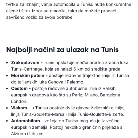
tvrtke za iznajmljivanje automobila u Tunisu nude konkurentne
cijene i širok izbor automobila, tako da možete pronaći
savršeno vozilo za svoje potrebe.
Najbolji načini za ulazak na Tunis
Zrakoplovom
- Tunis opslužuje međunarodna zračna luka
Tunis–Carthage, koja se nalazi 6 km od središta grada.
Morskim putem
- postoje redovne trajektne linije iz Tunisa
do talijanskih luka Genova i Palermo.
Cestom
- postoje redovne autobusne linije iz velikih
europskih gradova kao što su Pariz, Milano, Barcelona i
London.
Vlakom
- u Tunisu postoje dvije glavne željezničke linije,
linija Tunis-Goulette-Marsa i linija Tunis-Goulette-Bizerte.
Automobilom
- vožnja do Tunisa moguća je iz većine
europskih zemalja. Postoji nekoliko graničnih prijelaza s
Alžirom i Libijom.