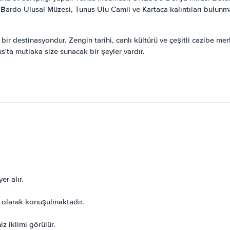
da Bardo Ulusal Müzesi, Tunus Ulu Camii ve Kartaca kalıntıları bulun
bir destinasyondur. Zengin tarihi, canlı kültürü ve çeşitli cazibe merk
unus'ta mutlaka size sunacak bir şeyler vardır.
er alır.
n olarak konuşulmaktadır.
z iklimi görülür.