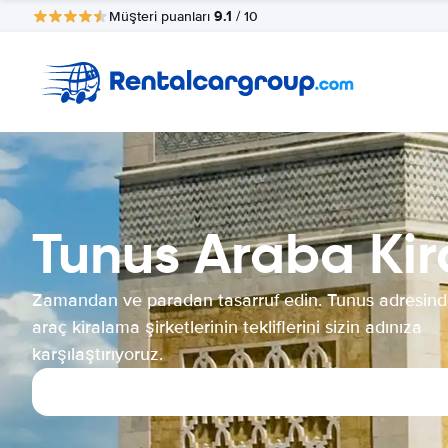
9.1
Müşteri puanları
/ 10
Tunus Araba Ki
Zamandan ve paradan tasarruf edin. Tunus adresind
araç kiralama şirketlerinin tekliflerini sizin adınıza
karşılaştırıyoruz.