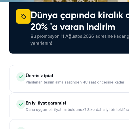
Dünya çapında kiralık 
20% 'a varan indirim
Bu promosyon 11 Ağustos 2026 adresine kadar ge
yararlanın!
Ücretsiz iptal
Planlanan teslim alma saatinden 48 saat öncesine kadar
En iyi fiyat garantisi
Daha uygun bir fiyat mı buldunuz? Size daha iyi bir teklif 