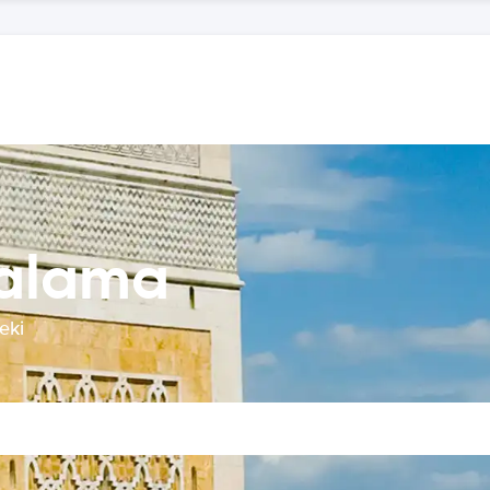
ralama
eki