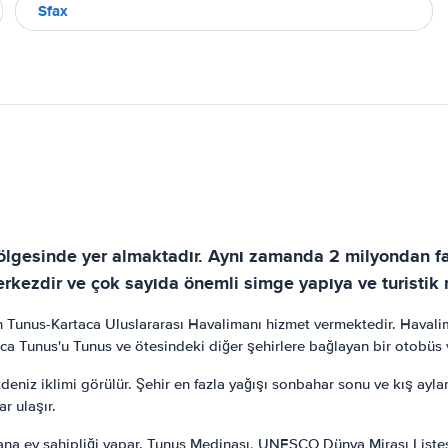
Sfax
ölgesinde yer almaktadır. Aynı zamanda 2 milyondan faz
rkezdir ve çok sayıda önemli simge yapıya ve turistik 
 Tunus-Kartaca Uluslararası Havalimanı hizmet vermektedir. Havalim
ca Tunus'u Tunus ve ötesindeki diğer şehirlere bağlayan bir otobüs 
Akdeniz iklimi görülür. Şehir en fazla yağışı sonbahar sonu ve kış ayla
r ulaşır.
ana ev sahipliği yapar. Tunus Medinası, UNESCO Dünya Mirası Listesi