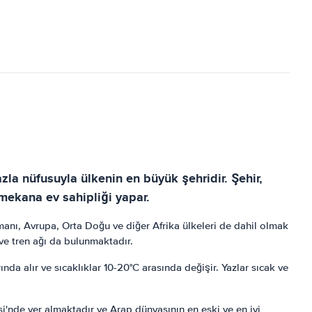
la nüfusuyla ülkenin en büyük şehridir. Şehir,
mekana ev sahipliği yapar.
anı, Avrupa, Orta Doğu ve diğer Afrika ülkeleri de dahil olmak
ve tren ağı da bulunmaktadır.
rında alır ve sıcaklıklar 10-20°C arasında değişir. Yazlar sıcak ve
'nde yer almaktadır ve Arap dünyasının en eski ve en iyi