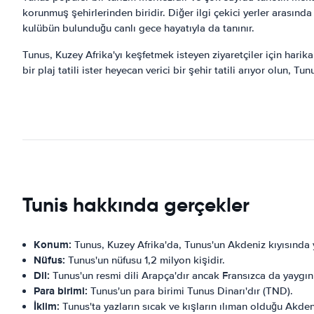
korunmuş şehirlerinden biridir. Diğer ilgi çekici yerler arasın
kulübün bulunduğu canlı gece hayatıyla da tanınır.
Tunus, Kuzey Afrika'yı keşfetmek isteyen ziyaretçiler için harika 
bir plaj tatili ister heyecan verici bir şehir tatili arıyor olun, T
Tunis hakkında gerçekler
Konum:
Tunus, Kuzey Afrika'da, Tunus'un Akdeniz kıyısında y
Nüfus:
Tunus'un nüfusu 1,2 milyon kişidir.
Dil:
Tunus'un resmi dili Arapça'dır ancak Fransızca da yaygı
Para birimi:
Tunus'un para birimi Tunus Dinarı'dır (TND).
İklim:
Tunus'ta yazların sıcak ve kışların ılıman olduğu Akdeni