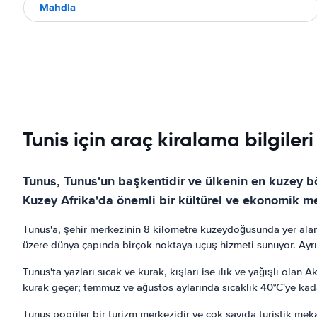
Mahdia
Tunis için araç kiralama bilgileri
Tunus, Tunus'un başkentidir ve ülkenin en kuzey b
Kuzey Afrika'da önemli bir kültürel ve ekonomik me
Tunus'a, şehir merkezinin 8 kilometre kuzeydoğusunda yer alan
üzere dünya çapında birçok noktaya uçuş hizmeti sunuyor. Ayrı
Tunus'ta yazları sıcak ve kurak, kışları ise ılık ve yağışlı olan 
kurak geçer; temmuz ve ağustos aylarında sıcaklık 40°C'ye kada
Tunus popüler bir turizm merkezidir ve çok sayıda turistik mek