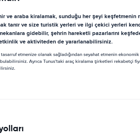
şehir ve araba kiralamak, sunduğu her şeyi keşfetmenin
k tanır ve size turistik yerleri ve ilgi çekici yerleri k
 mekanlara gidebilir, şehrin hareketli pazarlarını keşfed
tkinlik ve aktiviteden de yararlanabilirsiniz.
tasarruf etmenize olanak sağladığından seyahat etmenin ekonomik b
bulabilirsiniz. Ayrıca Tunus'taki araç kiralama şirketleri rekabetçi f
irsiniz.
olları