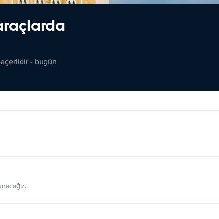
araçlarda
çerlidir - bugün
sunacağız.