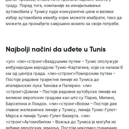
граду. Поред тога, компаније за изнајмљивање
аутомобила у Тунису нуде конкурентне цене и велики
избор аутомобила између којих можете изабрати, тако да
можете да пронађете савршено возило за своје потребе.
Najbolji načini da uđete u Tunis
<ул> <ли><стронг>Ваздушним путем – Тунис опслужује
међународни аеродром Тунис–Картагина, који се налази 6
км од центра града. <ли><стронг>Поморским путем –
Постоје редовне трајектне линије из Туниса до
италијанских лука Ђенова и Палермо. <ли>
<стронг>Домом – Постоје редовне аутобуске линије из
великих европских градова као што су Париз, Милано,
Барселона и Лондон. <ли><стронг>Возом – Постоје две
главне железничке линије у Тунису, линија Тунис-Гулет-
Марса и линија Тунис-Гулет-Бизерта. <ли>
<стронг>Аутомобилом – Вожња до Туниса је могућа из
већине европских земаља. Постоји неколико граничних