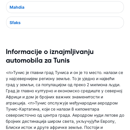
Mahdia
Sfaks
Informacije o iznajmljivanju
automobila za Tunis
<п>Тунис је главни град Туниса и он је то место. налази се
у најсевернијем региону земље. То је уједно и највећи
град у земљи, са популацијом од преко 2 милиона људи.
Град је главно културно и економско средиште у северној
Африци и дом је бројних важних знаменитости и
атракција. <п>Тунис опслужује међународни аеродром
Тунис-Картагина, који се налази 8 километара
североисточно од центра града. Аеродром нуди летове до
бројних дестинација широм света, укључујући Европу,
Блиски исток и друге афричке земље. Постоји и