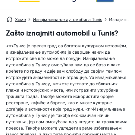
Хоме
Изнајмљивање аутомобила Tunis
Изнајмљива
Zašto iznajmiti automobil u Tunis?
<п>Тунис је прелеп град са богатом културном историјом,
а изнајмљивање аутомобила је савршен начин да
истражите све што може да понуди. Изнајмљивање
аутомобила у Тунису омогућава вам да се брзо и лако
крећете по граду и даје вам слободу да својим темпом
истражујете знаменитости и атракције. Уз изнајмљивање
аутомобила у Тунису, можете путовати до оближњих
плажа и историјских места, или истражити ужурбана
тржишта града. Такође можете искористити бројне
ресторане, кафиће и барове, као и многе културне
догађаје и активности које град нуди. <п>Изнајмљивање
аутомобила у Тунису је такође економичан начин
путовања, јер вам омогућава да уштедите на трошковима
превоза. Такође можете уштедети време избегавањем
јавног превоза, а лако ћете пронаћи паркинг места у