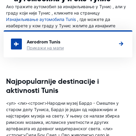
Ако тражите аутомобил за изнајмљивање у Тунис , али у
граду који није Тунис , кликните на страницу
Изнајмљивање аутомобила Tunis
, где можете да
изаберете у ком граду у Тунис желите да изнајмите
аутомобил.
Aerodrom Tunis
Прикажи на мапи
Najpopularnije destinacije i
aktivnosti Tunis
<ул> <ли><стронг>Народни музеј Бардо - Смештен у
старом делу Туниса, Бардо је један од најважнијих и
најстаријих музеја на свету. У њему се налази збирка
римских мозаика, исламске уметности и других
артефаката из древног медитеранског света. <ли>
<стронг>Сиди Боу Саид – Ово живописно село је