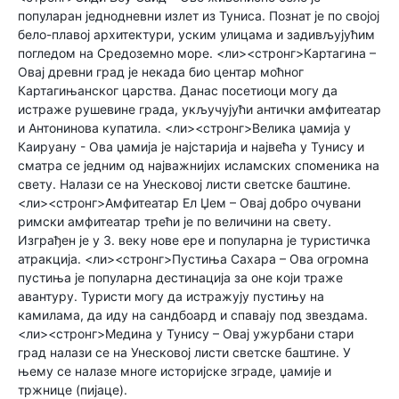
популаран једнодневни излет из Туниса. Познат је по својој
бело-плавој архитектури, уским улицама и задивљујућим
погледом на Средоземно море. <ли><стронг>Картагина –
Овај древни град је некада био центар моћног
Картагињанског царства. Данас посетиоци могу да
истраже рушевине града, укључујући антички амфитеатар
и Антонинова купатила. <ли><стронг>Велика џамија у
Каируану - Ова џамија је најстарија и највећа у Тунису и
сматра се једним од најважнијих исламских споменика на
свету. Налази се на Унесковој листи светске баштине.
<ли><стронг>Амфитеатар Ел Џем – Овај добро очувани
римски амфитеатар трећи је по величини на свету.
Изграђен је у 3. веку нове ере и популарна је туристичка
атракција. <ли><стронг>Пустиња Сахара – Ова огромна
пустиња је популарна дестинација за оне који траже
авантуру. Туристи могу да истражују пустињу на
камилама, да иду на сандбоард и спавају под звездама.
<ли><стронг>Медина у Тунису – Овај ужурбани стари
град налази се на Унесковој листи светске баштине. У
њему се налазе многе историјске зграде, џамије и
тржнице (пијаце).