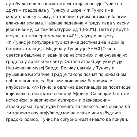
аутобуска и железничка мрежа која повезује Тунис са
другим градовима у Тунису и шире. <п>Тунис има
медитеранску климу, са топлим, сувим летима и благим,
влажним зимама. Највише падавина у граду пада у касну
јесен и зиму, са температуром од 10-20°Ц. Лета су врућа
и сува, са температурама до 40°Ц у јулу и августу.
<п>Тунис је популарна туристичка дестинација и дом је
бројних атракција. Медина у Тунису је УНЕСЦО-ова
светска баштина и један је од најстаријих и најочуванијих
градова у арапском свету. Остале атракције укључују
Национални музеј Бардо, Велику џамију у Тунису и
рушевине Картагине. Град је такође познат по живахном
ноћном животу, са бројним живахним баровима и
клубовима. <п>Тунис је одлична дестинација за посетиоце
који желе да истраже северну Африку. Са својом богатом
историјом, живописном културом и разноврсним
атракцијама, град нуди понешто за свакога. Без обзира да
ли тражите опуштајући одмор на плажи или узбудљив
градски одмор, Тунис ће сигурно имати нешто да понуди.