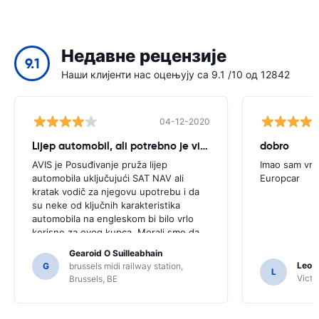
Недавне рецензије
9.1
Наши клијенти нас оцењују са 9.1 /10 од 12842
04-12-2020
Lijep automobil, ali potrebno je više savjet
dobro
AVIS je Posuđivanje pruža lijep
Imao sam vrl
automobila uključujući SAT NAV ali
Europcar
kratak vodič za njegovu upotrebu i da
su neke od ključnih karakteristika
automobila na engleskom bi bilo vrlo
korisno za ovog kupca. Morali smo da
postavim broj lokalaca informativnog i
Gearoid O Suilleabhain
samo za to nam možda nisu shvatili
Leon
G
brussels midi railway station,
L
funkcije Sat Nav.
Victor
Brussels, BE