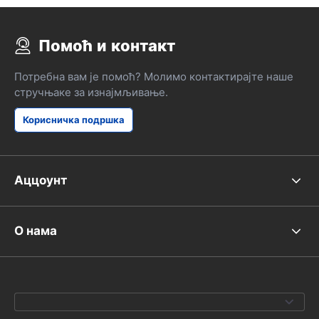
Помоћ и контакт
Потребна вам је помоћ? Молимо контактирајте наше
стручњаке за изнајмљивање.
Корисничка подршка
Аццоунт
О нама