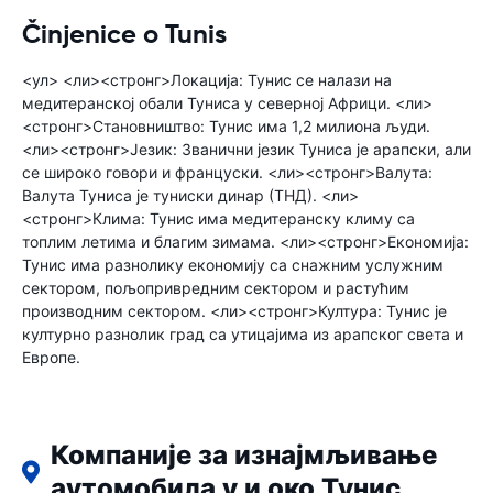
Činjenice o Tunis
<ул> <ли><стронг>Локација: Тунис се налази на
медитеранској обали Туниса у северној Африци. <ли>
<стронг>Становништво: Тунис има 1,2 милиона људи.
<ли><стронг>Језик: Званични језик Туниса је арапски, али
се широко говори и француски. <ли><стронг>Валута:
Валута Туниса је туниски динар (ТНД). <ли>
<стронг>Клима: Тунис има медитеранску климу са
топлим летима и благим зимама. <ли><стронг>Економија:
Тунис има разнолику економију са снажним услужним
сектором, пољопривредним сектором и растућим
производним сектором. <ли><стронг>Култура: Тунис је
културно разнолик град са утицајима из арапског света и
Европе.
Компаније за изнајмљивање
аутомобила у и око Тунис