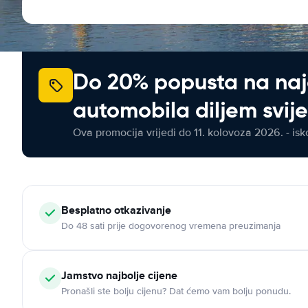
Do 20% popusta na na
automobila diljem svij
Ova promocija vrijedi do 11. kolovoza 2026. - isko
Besplatno otkazivanje
Do 48 sati prije dogovorenog vremena preuzimanja
Jamstvo najbolje cijene
Pronašli ste bolju cijenu? Dat ćemo vam bolju ponudu.