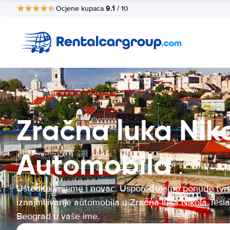
9.1
Ocjene kupaca
/ 10
Zračna luka Nik
Automobila
Uštedite vrijeme i novac. Uspoređujemo ponude tvrt
iznajmljivanje automobila u Zračna luka Nikola Tesla
Beograd u vaše ime.