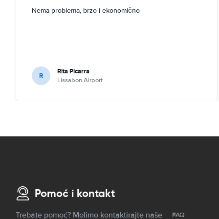
Nema problema, brzo i ekonomično
Rita Picarra
R
Lissabon Airport
Pomoć i kontakt
Trebate pomoć? Molimo kontaktirajte naše
FAQ