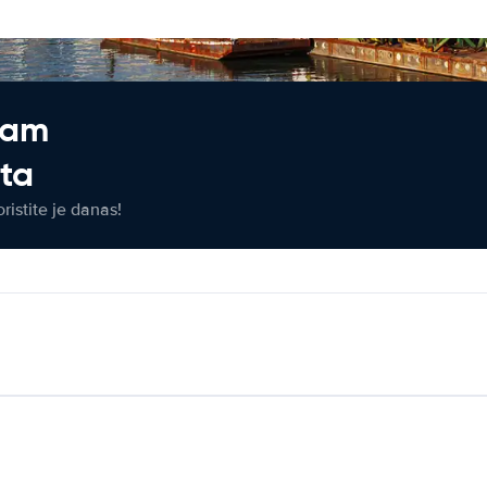
jam
eta
ristite je danas!