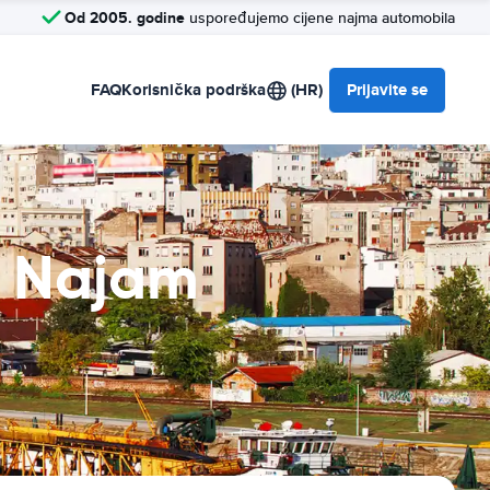
Od 2005. godine
uspoređujemo cijene najma automobila
FAQ
Korisnička podrška
(HR)
Prijavite se
d Najam