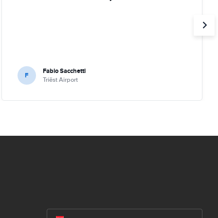
Fabio Sacchetti
F
Triëst Airport