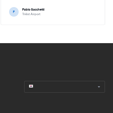
Fabio Sacchetti
F
Triëst Airport