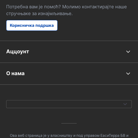
Потребна вам је помоћ? Молимо контактирајте наше
стручњаке за изнајмљивање.
Корисничка подршка
Аццоунт
О нама
Ова веб страница је у власништву и под управом ЕасиТерра БВ и