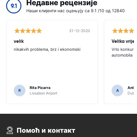
Недавне рецензије
9.1
Наши клијенти нас оцењују са 9.1 /10 од 12840
31-12-2020
velik
Velika vrije
nikakvih problema, brz i ekonomski
Vrlo konkure
automobila k
Rita Picarra
Anth
R
A
Lissabon Airport
Dubli
Помоћ и контакт