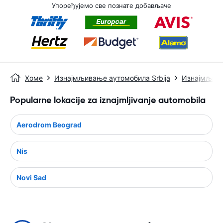
Упоређујемо све познате добављаче
Хоме
Изнајмљивање аутомобила Srbija
Изнајмљива
Popularne lokacije za iznajmljivanje automobila
Aerodrom Beograd
Nis
Novi Sad