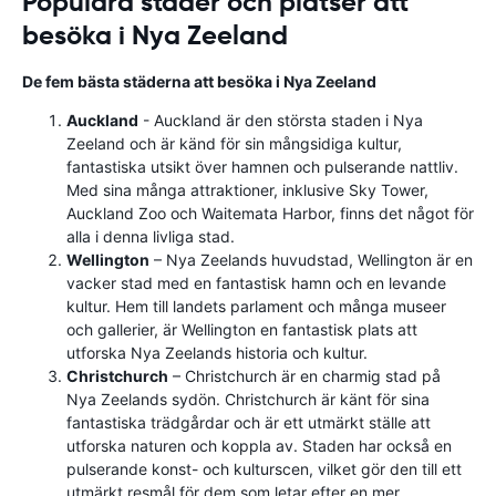
Populära städer och platser att
besöka i Nya Zeeland
De fem bästa städerna att besöka i Nya Zeeland
Auckland
- Auckland är den största staden i Nya
Zeeland och är känd för sin mångsidiga kultur,
fantastiska utsikt över hamnen och pulserande nattliv.
Med sina många attraktioner, inklusive Sky Tower,
Auckland Zoo och Waitemata Harbor, finns det något för
alla i denna livliga stad.
Wellington
– Nya Zeelands huvudstad, Wellington är en
vacker stad med en fantastisk hamn och en levande
kultur. Hem till landets parlament och många museer
och gallerier, är Wellington en fantastisk plats att
utforska Nya Zeelands historia och kultur.
Christchurch
– Christchurch är en charmig stad på
Nya Zeelands sydön. Christchurch är känt för sina
fantastiska trädgårdar och är ett utmärkt ställe att
utforska naturen och koppla av. Staden har också en
pulserande konst- och kulturscen, vilket gör den till ett
utmärkt resmål för dem som letar efter en mer