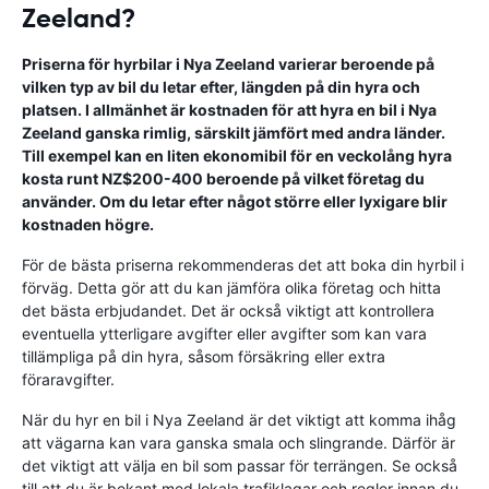
Zeeland?
Priserna för hyrbilar i Nya Zeeland varierar beroende på
vilken typ av bil du letar efter, längden på din hyra och
platsen. I allmänhet är kostnaden för att hyra en bil i Nya
Zeeland ganska rimlig, särskilt jämfört med andra länder.
Till exempel kan en liten ekonomibil för en veckolång hyra
kosta runt NZ$200-400 beroende på vilket företag du
använder. Om du letar efter något större eller lyxigare blir
kostnaden högre.
För de bästa priserna rekommenderas det att boka din hyrbil i
förväg. Detta gör att du kan jämföra olika företag och hitta
det bästa erbjudandet. Det är också viktigt att kontrollera
eventuella ytterligare avgifter eller avgifter som kan vara
tillämpliga på din hyra, såsom försäkring eller extra
föraravgifter.
När du hyr en bil i Nya Zeeland är det viktigt att komma ihåg
att vägarna kan vara ganska smala och slingrande. Därför är
det viktigt att välja en bil som passar för terrängen. Se också
till att du är bekant med lokala trafiklagar och regler innan du