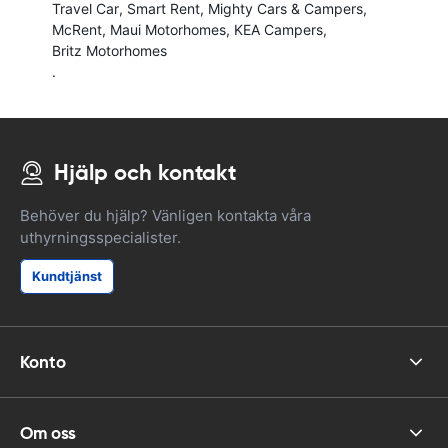
Travel Car
Smart Rent
Mighty Cars & Campers
McRent
Maui Motorhomes
KEA Campers
Britz Motorhomes
.
Hjälp och kontakt
Behöver du hjälp? Vänligen kontakta våra
uthyrningsspecialister.
Kundtjänst
Konto
Om oss