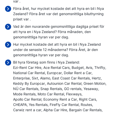
var
.
Förra året, hur mycket kostade det att hyra en bil i Nya
Zeeland? Förra året var det genomsnittliga biluthyrning
priset var
.
Vad är den nuvarande genomsnittliga dagliga priset för
att hyra en i Nya Zeeland? Förra månaden, den
genomsnittliga hyran var
per dag.
Hur mycket kostade det att hyra en bil i Nya Zeeland
under de senaste 12 månaderna? Förra Året, är den
genomsnittliga hyran var
per dag.
Bil hyra företag som finns i Nya Zeeland:
Ezi-Rent Car Hire
Ace Rental Cars
Budget
Avis
Thrifty
National Car Rental
Europcar
Dollar Rent a Car
Enterprise
Sixt
Alamo
East Coast Car Rentals
Hertz
Keddy By Europcar
Autounion Car Rental
Green Motion
NÜ Car Rentals
Snap Rentals
GO rentals
Yesaway
Mode Rentals
Moto Car Rental
Flexways
Apollo Car Rental
Economy Rent a Car
Right Cars
CHEAPA
Yes Rentals
FireFly Car Rental
Routes
Carwiz rent a car
Alpha Car Hire
Bargain Car Rentals