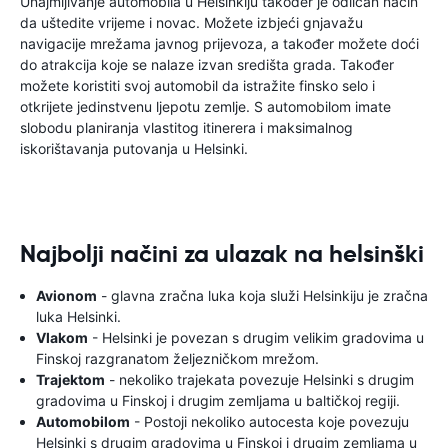
Unajmljivanje automobila u Helsinkiju također je odličan način
da uštedite vrijeme i novac. Možete izbjeći gnjavažu
navigacije mrežama javnog prijevoza, a također možete doći
do atrakcija koje se nalaze izvan središta grada. Također
možete koristiti svoj automobil da istražite finsko selo i
otkrijete jedinstvenu ljepotu zemlje. S automobilom imate
slobodu planiranja vlastitog itinerera i maksimalnog
iskorištavanja putovanja u Helsinki.
Najbolji načini za ulazak na helsinški
Avionom
- glavna zračna luka koja služi Helsinkiju je zračna
luka Helsinki.
Vlakom
- Helsinki je povezan s drugim velikim gradovima u
Finskoj razgranatom željezničkom mrežom.
Trajektom
- nekoliko trajekata povezuje Helsinki s drugim
gradovima u Finskoj i drugim zemljama u baltičkoj regiji.
Automobilom
- Postoji nekoliko autocesta koje povezuju
Helsinki s drugim gradovima u Finskoj i drugim zemljama u