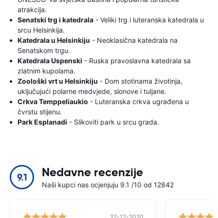
atrakcija.
Senatski trg i katedrala
- Veliki trg i luteranska katedrala u
srcu Helsinkija.
Katedrala u Helsinkiju
- Neoklasična katedrala na
Senatskom trgu.
Katedrala Uspenski
- Ruska pravoslavna katedrala sa
zlatnim kupolama.
Zoološki vrt u Helsinkiju
- Dom stotinama životinja,
uključujući polarne medvjede, slonove i tuljane.
Crkva Temppeliaukio
- Luteranska crkva ugrađena u
čvrstu stijenu.
Park Esplanadi
- Slikoviti park u srcu grada.
Nedavne recenzije
9.1
Naši kupci nas ocjenjuju 9.1 /10 od 12842
27-12-2020