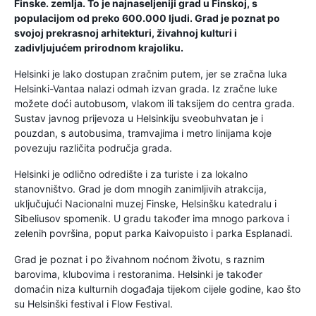
Finske. zemlja. To je najnaseljeniji grad u Finskoj, s
populacijom od preko 600.000 ljudi. Grad je poznat po
svojoj prekrasnoj arhitekturi, živahnoj kulturi i
zadivljujućem prirodnom krajoliku.
Helsinki je lako dostupan zračnim putem, jer se zračna luka
Helsinki-Vantaa nalazi odmah izvan grada. Iz zračne luke
možete doći autobusom, vlakom ili taksijem do centra grada.
Sustav javnog prijevoza u Helsinkiju sveobuhvatan je i
pouzdan, s autobusima, tramvajima i metro linijama koje
povezuju različita područja grada.
Helsinki je odlično odredište i za turiste i za lokalno
stanovništvo. Grad je dom mnogih zanimljivih atrakcija,
uključujući Nacionalni muzej Finske, Helsinšku katedralu i
Sibeliusov spomenik. U gradu također ima mnogo parkova i
zelenih površina, poput parka Kaivopuisto i parka Esplanadi.
Grad je poznat i po živahnom noćnom životu, s raznim
barovima, klubovima i restoranima. Helsinki je također
domaćin niza kulturnih događaja tijekom cijele godine, kao što
su Helsinški festival i Flow Festival.