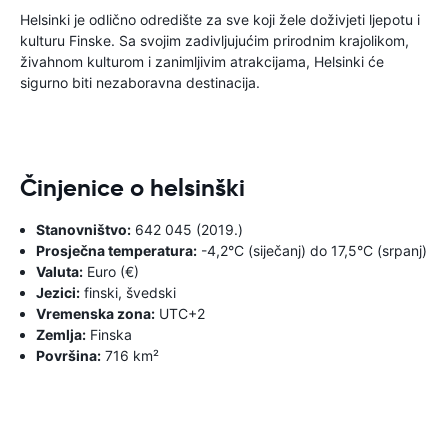
Helsinki je odlično odredište za sve koji žele doživjeti ljepotu i
kulturu Finske. Sa svojim zadivljujućim prirodnim krajolikom,
živahnom kulturom i zanimljivim atrakcijama, Helsinki će
sigurno biti nezaboravna destinacija.
Činjenice o helsinški
Stanovništvo:
642 045 (2019.)
Prosječna temperatura:
-4,2°C (siječanj) do 17,5°C (srpanj)
Valuta:
Euro (€)
Jezici:
finski, švedski
Vremenska zona:
UTC+2
Zemlja:
Finska
Površina:
716 km²