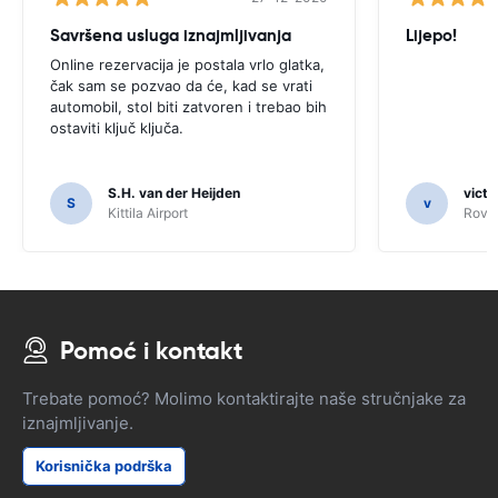
Savršena usluga iznajmljivanja
Lijepo!
Online rezervacija je postala vrlo glatka,
čak sam se pozvao da će, kad se vrati
automobil, stol biti zatvoren i trebao bih
ostaviti ključ ključa.
S.H. van der Heijden
victo
S
v
Kittila Airport
Rovan
Pomoć i kontakt
Trebate pomoć? Molimo kontaktirajte naše stručnjake za
iznajmljivanje.
Korisnička podrška