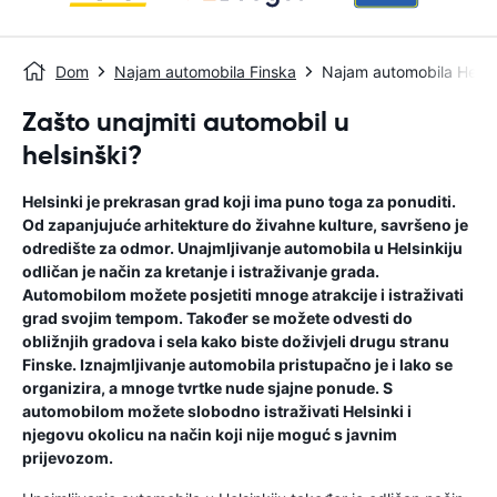
Dom
Najam automobila Finska
Najam automobila Helsi
Zašto unajmiti automobil u
helsinški?
Helsinki je prekrasan grad koji ima puno toga za ponuditi.
Od zapanjujuće arhitekture do živahne kulture, savršeno je
odredište za odmor. Unajmljivanje automobila u Helsinkiju
odličan je način za kretanje i istraživanje grada.
Automobilom možete posjetiti mnoge atrakcije i istraživati ​​
grad svojim tempom. Također se možete odvesti do
obližnjih gradova i sela kako biste doživjeli drugu stranu
Finske. Iznajmljivanje automobila pristupačno je i lako se
organizira, a mnoge tvrtke nude sjajne ponude. S
automobilom možete slobodno istraživati ​​Helsinki i
njegovu okolicu na način koji nije moguć s javnim
prijevozom.