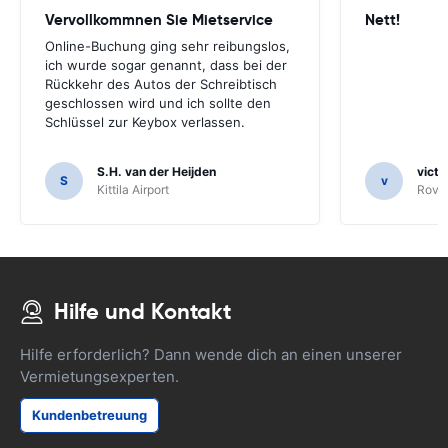
Vervollkommnen Sie Mietservice
Nett!
Online-Buchung ging sehr reibungslos,
ich wurde sogar genannt, dass bei der
Rückkehr des Autos der Schreibtisch
geschlossen wird und ich sollte den
Schlüssel zur Keybox verlassen.
S.H. van der Heijden
victo
S
v
Kittila Airport
Rovan
Hilfe und Kontakt
Hilfe erforderlich? Dann wende dich an einen unserer
Vermietungsexperten.
Kundenbetreuung