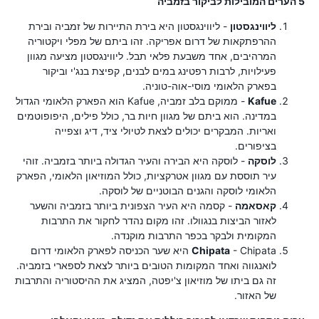
5 הערים המובילות לביקור בזמביה
ליווינגסטון
- ליווינגסטון היא בירת התיירות של זמביה ובירת
ההרפתקאות של דרום אפריקה. זהו ביתם של מפלי ויקטוריה
המרהיבים, אחד משבעת פלאי תבל. ליווינגסטון מציעה מגוון
פעילויות, לרבות רפטינג במים לבנים, קפיצת בנג'י וביקור
בפארק הלאומי מוסי-אוה-טוניה.
Kafue
- ממוקם בלב זמביה, Kafue הוא הפארק הלאומי הגדול
במדינה. הוא ביתם של מגוון חיות בר, כולל פילים, היפופוטמים
ואריות. המבקרים יכולים לצאת לטיולי ציד, דיג וצפייה
בציפורים.
לוסקה
- לוסקה היא הבירה והעיר הגדולה ביותר בזמביה. זוהי
עיר תוססת עם מגוון אטרקציות, כולל המוזיאון הלאומי, הפארק
הלאומי לוסקה והגנים הבוטניים של לוסקה.
קאסאמה
- קסמה היא העיר הצפונית ביותר בזמביה והשער
לאזור הביצות בנגוולו. זהו מקום נהדר לחקור את התרבות
המקומית ולבקר בכפר התרבות מוקנדה.
Chipata
- Chipata היא שער הכניסה לפארק הלאומי דרום
לואנגווה ואחד המקומות הטובים ביותר לצאת לספארי בזמביה.
זה גם ביתו של מוזיאון צ'יפטה, המציג את ההיסטוריה והתרבות
של האזור.