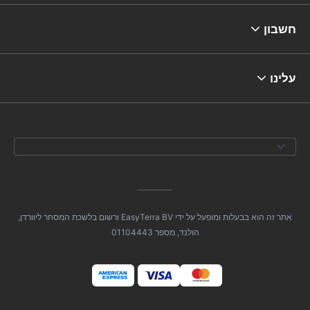
חשבון
עלינו
אתר זה הוא בבעלות ומופעל על ידי EasyTerra BV ורשום בלשכת המסחר ליוורדן,
הולנד, מספר 01104443