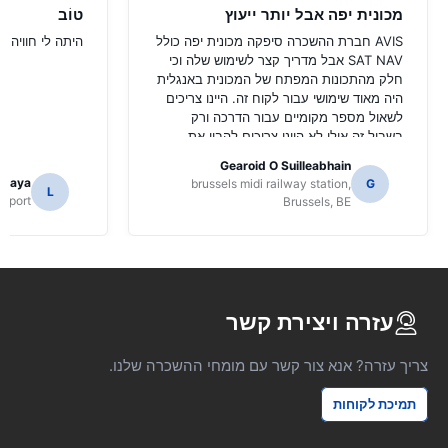
מכונית יפה אבל יותר ייעוץ
טוֹב
AVIS חברת ההשכרה סיפקה מכונית יפה כולל
היתה לי חוויה ט
SAT NAV אבל מדריך קצר לשימוש שלה וכי
חלק מהתכונות המפתח של המכונית באנגלית
היה מאוד שימושי עבור לקוח זה. היינו צריכים
לשאול מספר מקומיים עבור הדרכה ורק
בשביל זה אולי לא היינו צריכים להבין את
הפונקציות של NAV SAT.
Gearoid O Suilleabhain
amaya
brussels midi railway station,
G
L
Airport
Brussels, BE
עזרה ויצירת קשר
צריך עזרה? אנא צור קשר עם מומחי ההשכרה שלנו.
תמיכת לקוחות