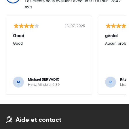
Les clients nous évaluent avec un 9.1/10 sur 12842
avis
13-07-2025
Good
génial
Good
Aucun problè
Michael SERVADIO
Rita 
M
R
Hertz Minde allé 39
Lissa
Aide et contact