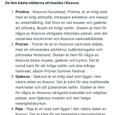
De fem bästa städerna att besöka i Kosovo
Pristina
- Kosovos huvudstad, Pristina, är en livlig stad
med en livlig atmosfär, intressant arkitektur och massor
av underhållning. Det finns en rad museer och gallerier
att utforska, liksom ett livligt nattliv. Staden är hem för
några av Kosovos viktigaste historiska platser, som det
osmanska klocktornet och Kosovos nationalbibliotek.
Prizren
- Prizren är en av Kosovos vackraste städer,
med sin ottomanska arkitektur, kullerstensgator och
pittoreska flodstrand. Staden är hem för några av
Kosovos bästa museer, gallerier och kyrkor. Det är
också känt för sitt livliga nattliv och sina många
festivaler, såsom Prizren Summer Festival.
Gjakova
- Gjakova är en livlig stad som ligger i den
västra delen av Kosovo. Det är känt för sina traditionella
marknader och sitt pulserande nattliv. Staden är hem
för några av Kosovos viktigaste kulturella och religiösa
platser, som Gjakova-moskén och den heliga
treenighetskyrkan.
Peja
- Peja är en stad som ligger i den västra delen av
Kosovo. Det är känt för sitt fantastiska bergslandskap,