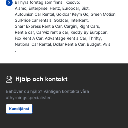
Bil hyra företag som finns i Kosovo:
Alamo
Enterprise
Hertz
Europcar
Sixt
Autounion Car Rental
Goldcar Key'n Go
Green Motion
SurPrice car rentals
Goldcar
InterRent
Sharr Express Rent a Car
Cargini
Right Cars
Rent a car
Carwiz rent a car
Keddy By Europcar
Fox Rent A Car
Advantage Rent a Car
Thrifty
National Car Rental
Dollar Rent a Car
Budget
Avis
.
Hjälp och kontakt
Behöver du hjälp? Vänligen kontakta våra
uthyrningsspecialister.
Kundtjänst