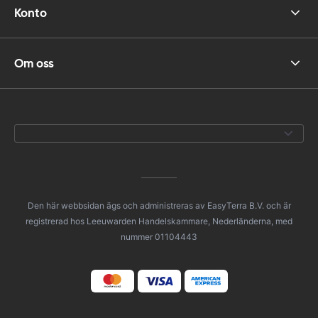
Konto
Om oss
Den här webbsidan ägs och administreras av EasyTerra B.V. och är
registrerad hos Leeuwarden Handelskammare, Nederländerna, med
nummer 01104443