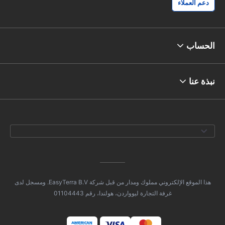
دعم العملاء
الحساب
نبذة عنا
هذا الموقع الإلكتروني مملوك ومدار من قبل شركة EasyTerra B.V. ومسجل لدى
غرفة التجارة ليوواردن، هولندا، رقم 01104443