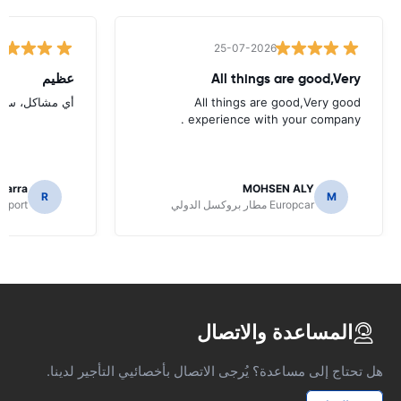
25-07-2026
All things are good,Very
عظيم
All things are good,Very good
أي مشاكل، سريع
experience with your company .
icarra
MOHSEN ALY
R
M
Europcar مطار بروكسل الدولي
irport
المساعدة والاتصال
هل تحتاج إلى مساعدة؟ يُرجى الاتصال بأخصائيي التأجير لدينا.