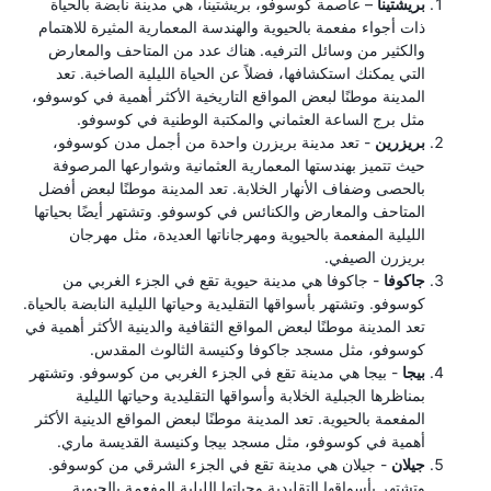
بريشتينا
– عاصمة كوسوفو، بريشتينا، هي مدينة نابضة بالحياة
ذات أجواء مفعمة بالحيوية والهندسة المعمارية المثيرة للاهتمام
والكثير من وسائل الترفيه. هناك عدد من المتاحف والمعارض
التي يمكنك استكشافها، فضلاً عن الحياة الليلية الصاخبة. تعد
المدينة موطنًا لبعض المواقع التاريخية الأكثر أهمية في كوسوفو،
مثل برج الساعة العثماني والمكتبة الوطنية في كوسوفو.
بريزرين
- تعد مدينة بريزرن واحدة من أجمل مدن كوسوفو،
حيث تتميز بهندستها المعمارية العثمانية وشوارعها المرصوفة
بالحصى وضفاف الأنهار الخلابة. تعد المدينة موطنًا لبعض أفضل
المتاحف والمعارض والكنائس في كوسوفو. وتشتهر أيضًا بحياتها
الليلية المفعمة بالحيوية ومهرجاناتها العديدة، مثل مهرجان
بريزرن الصيفي.
جاكوفا
- جاكوفا هي مدينة حيوية تقع في الجزء الغربي من
كوسوفو. وتشتهر بأسواقها التقليدية وحياتها الليلية النابضة بالحياة.
تعد المدينة موطنًا لبعض المواقع الثقافية والدينية الأكثر أهمية في
كوسوفو، مثل مسجد جاكوفا وكنيسة الثالوث المقدس.
بيجا
- بيجا هي مدينة تقع في الجزء الغربي من كوسوفو. وتشتهر
بمناظرها الجبلية الخلابة وأسواقها التقليدية وحياتها الليلية
المفعمة بالحيوية. تعد المدينة موطنًا لبعض المواقع الدينية الأكثر
أهمية في كوسوفو، مثل مسجد بيجا وكنيسة القديسة ماري.
جيلان
- جيلان هي مدينة تقع في الجزء الشرقي من كوسوفو.
وتشتهر بأسواقها التقليدية وحياتها الليلية المفعمة بالحيوية