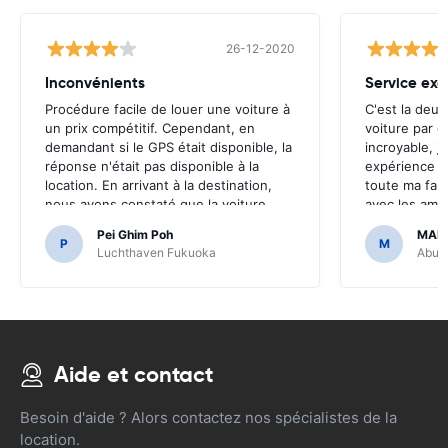
26-12-2020
Inconvénients
Service exc
Procédure facile de louer une voiture à
C'est la deux
un prix compétitif. Cependant, en
voiture par c
demandant si le GPS était disponible, la
incroyable, j
réponse n'était pas disponible à la
expérience e
location. En arrivant à la destination,
toute ma fami
nous avons constaté que la voiture
avec les ami
était équipée du GPS.Il aurait été
de le rendre 
Pei Ghim Poh
MAI
terrible si nous avions décidé d'acheter
P
M
Luchthaven Fukuoka
Abu D
un GPS car il était nécessaire de
naviguer sur les routes japonaises.
Aide et contact
Besoin d'aide ? Alors contactez nos spécialistes de la
location.