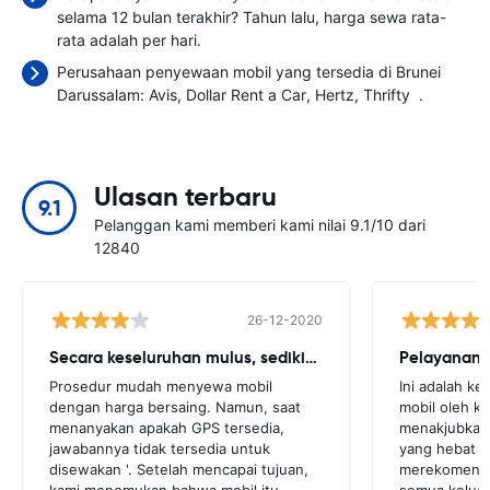
selama 12 bulan terakhir? Tahun lalu, harga sewa rata-
rata adalah
per hari.
Perusahaan penyewaan mobil yang tersedia di Brunei
Darussalam:
Avis
Dollar Rent a Car
Hertz
Thrifty
.
Ulasan terbaru
9.1
Pelanggan kami memberi kami nilai 9.1/10 dari
12840
26-12-2020
Secara keseluruhan mulus, sedikit cegukan
Pelayanan 
Prosedur mudah menyewa mobil
Ini adalah k
dengan harga bersaing. Namun, saat
mobil oleh k
menanyakan apakah GPS tersedia,
menakjubkan,
jawabannya tidak tersedia untuk
yang hebat 
disewakan '. Setelah mencapai tujuan,
merekomendas