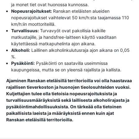
ja monet tiet ovat huonossa kunnossa.
Nopeusrajoitukset:
Ranskan eteläisten alueiden
nopeusrajoitukset vaihtelevat 50 km/h:sta taajamassa 110
km/h:iin moottoriteillä.
Turvallisuus:
Turvavyöt ovat pakollisia kaikille
matkustajille, ja handsfree-laitteen käyttö vaaditaan
käytettäessä matkapuhelinta ajon aikana.
Alkoholi:
Laillinen alkoholinkulutusraja ajon aikana on 0,05
%.
Pysäköinti:
Pysäköinti on saatavilla useimmissa
kaupungeissa, mutta se on yleensä rajallista ja kallista.
Ajaminen Ranskan eteläisillä territorioilla voi olla haastavaa
rajallisen tieverkoston ja huonojen tieolosuhteiden vuoksi.
Kuljettajien tulee olla tietoisia nopeusrajoituksista ja
turvallisuusmääräyksistä sekä laillisesta alkoholirajasta ja
pysäköintimahdollisuuksista. On tärkeää olla tietoinen
paikallisista laeista ja määräyksistä ennen kuin ajat
Ranskan eteläisillä territorioilla.