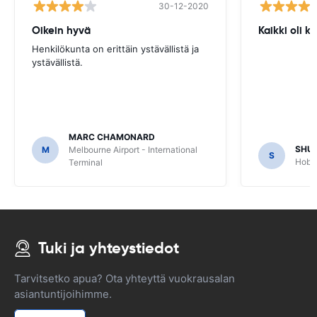
30-12-2020
Oikein hyvä
Kaikki oli 
Henkilökunta on erittäin ystävällistä ja
ystävällistä.
MARC CHAMONARD
SHU
M
Melbourne Airport - International
S
Hobar
Terminal
Tuki ja yhteystiedot
Tarvitsetko apua? Ota yhteyttä vuokrausalan
asiantuntijoihimme.