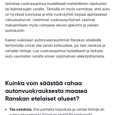
tarkistaa vuokrasopimus huolellisesti mahdollisten rajoitusten
tai lisämaksujen varalta. Tärkeää on myös varmistaa, että auto
on hyvässä kunnossa ja että vuokrayhtiö tarjoaa ajantasaiset
vakuutusturvat. Useimmat vuokrausyritykset vaativat
maksamiseen myös voimassa olevan ajokortin ja yleisen
luottokortin.
Kaiken kaikkiaan autonvuokraushinnat Ranskan eteläisillä
territorioilla voivat olla varsin kohtuullisia, jos teet ostoksia ja
vertailet hintoja. Lue vuokrasopimus huolellisesti ja tarkista
auto vaurioiden varalta ennen sopimuksen allekirjoittamista.
Kuinka voin säästää rahaa
autonvuokrauksesta maassa
Ranskan etelaiset alueet?
Tee ostoksia:
Etsi parhaita tarjouksia ja vertaa hintoja eri
autovuokraamoista Ranskan eteläisillä territorioilla.