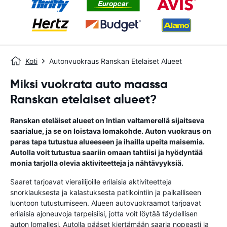
Koti
Autonvuokraus Ranskan Etelaiset Alueet
Miksi vuokrata auto maassa
Ranskan etelaiset alueet?
Ranskan eteläiset alueet on Intian valtamerellä sijaitseva
saarialue, ja se on loistava lomakohde. Auton vuokraus on
paras tapa tutustua alueeseen ja ihailla upeita maisemia.
Autolla voit tutustua saariin omaan tahtiisi ja hyödyntää
monia tarjolla olevia aktiviteetteja ja nähtävyyksiä.
Saaret tarjoavat vierailijoille erilaisia ​​aktiviteetteja
snorklauksesta ja kalastuksesta patikointiin ja paikalliseen
luontoon tutustumiseen. Alueen autovuokraamot tarjoavat
erilaisia ​​ajoneuvoja tarpeisiisi, jotta voit löytää täydellisen
auton lomallesi. Autolla pääset kiertämään saaria nopeasti ja