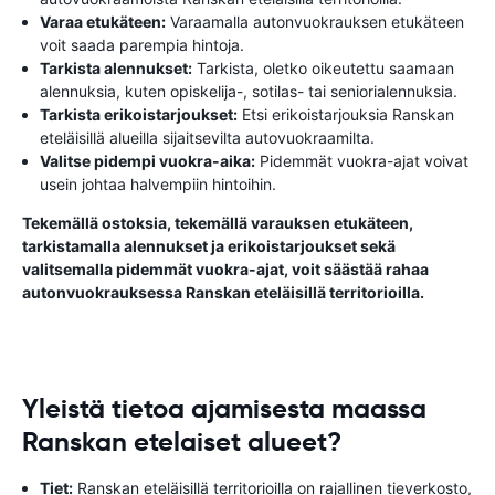
Varaa etukäteen:
Varaamalla autonvuokrauksen etukäteen
voit saada parempia hintoja.
Tarkista alennukset:
Tarkista, oletko oikeutettu saamaan
alennuksia, kuten opiskelija-, sotilas- tai seniorialennuksia.
Tarkista erikoistarjoukset:
Etsi erikoistarjouksia Ranskan
eteläisillä alueilla sijaitsevilta autovuokraamilta.
Valitse pidempi vuokra-aika:
Pidemmät vuokra-ajat voivat
usein johtaa halvempiin hintoihin.
Tekemällä ostoksia, tekemällä varauksen etukäteen,
tarkistamalla alennukset ja erikoistarjoukset sekä
valitsemalla pidemmät vuokra-ajat, voit säästää rahaa
autonvuokrauksessa Ranskan eteläisillä territorioilla.
Yleistä tietoa ajamisesta maassa
Ranskan etelaiset alueet?
Tiet:
Ranskan eteläisillä territorioilla on rajallinen tieverkosto,