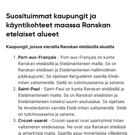
Suosituimmat kaupungit ja
käyntikohteet maassa Ranskan
etelaiset alueet
Kaupungit, joissa vierailla Ranskan eteläisillä alueilla
Port-aux-Français
- Port-aux-Français on kunta
Ranskan eteläisillä ja Etelämantereen mailla. Se on
Ranskan eteläisen ja Etelämantereen hallinnollinen
pääkaupunki. Se sijaitsee Kerguelenin saarilla Etelä-
Intian valtamerellä. Siellä on tutkimusasema ja satama.
Saint-Paul
- Saint-Paul on kunta Ranskan eteläisillä ja
Etelämantereen mailla. Se on Ranskan eteläisten ja
Etelämantereen toiseksi suurin asutusalue. Se sijaitsee
Île Amsterdamin varrella Etelä-Intian valtamerellä. Siellä
on tutkimusasema ja satama.
Crozet-saaret
- Crozet-saaret ovat saariryhmä Intian
valtameren eteläosassa. Ne ovat osa Ranskan eteläisiä
ja antarktisia maita. Saarilla asuu monenlaisia ​​villieläimiä,