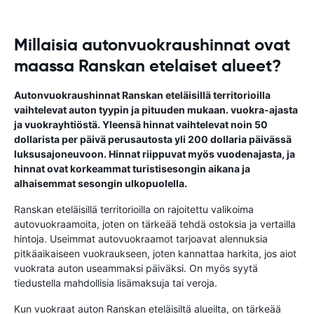
Millaisia autonvuokraushinnat ovat
maassa Ranskan etelaiset alueet?
Autonvuokraushinnat Ranskan eteläisillä territorioilla
vaihtelevat auton tyypin ja pituuden mukaan. vuokra-ajasta
ja vuokrayhtiöstä. Yleensä hinnat vaihtelevat noin 50
dollarista per päivä perusautosta yli 200 dollaria päivässä
luksusajoneuvoon. Hinnat riippuvat myös vuodenajasta, ja
hinnat ovat korkeammat turistisesongin aikana ja
alhaisemmat sesongin ulkopuolella.
Ranskan eteläisillä territorioilla on rajoitettu valikoima
autovuokraamoita, joten on tärkeää tehdä ostoksia ja vertailla
hintoja. Useimmat autovuokraamot tarjoavat alennuksia
pitkäaikaiseen vuokraukseen, joten kannattaa harkita, jos aiot
vuokrata auton useammaksi päiväksi. On myös syytä
tiedustella mahdollisia lisämaksuja tai veroja.
Kun vuokraat auton Ranskan eteläisiltä alueilta, on tärkeää