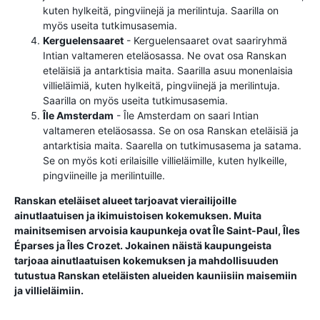
kuten hylkeitä, pingviinejä ja merilintuja. Saarilla on
myös useita tutkimusasemia.
Kerguelensaaret
- Kerguelensaaret ovat saariryhmä
Intian valtameren eteläosassa. Ne ovat osa Ranskan
eteläisiä ja antarktisia maita. Saarilla asuu monenlaisia ​​
villieläimiä, kuten hylkeitä, pingviinejä ja merilintuja.
Saarilla on myös useita tutkimusasemia.
Île Amsterdam
- Île Amsterdam on saari Intian
valtameren eteläosassa. Se on osa Ranskan eteläisiä ja
antarktisia maita. Saarella on tutkimusasema ja satama.
Se on myös koti erilaisille villieläimille, kuten hylkeille,
pingviineille ja merilintuille.
Ranskan eteläiset alueet tarjoavat vierailijoille
ainutlaatuisen ja ikimuistoisen kokemuksen. Muita
mainitsemisen arvoisia kaupunkeja ovat Île Saint-Paul, Îles
Éparses ja Îles Crozet. Jokainen näistä kaupungeista
tarjoaa ainutlaatuisen kokemuksen ja mahdollisuuden
tutustua Ranskan eteläisten alueiden kauniisiin maisemiin
ja villieläimiin.