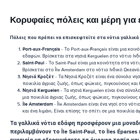
Κορυφαίες πόλεις και μέρη για
Πόλεις που πρέπει να επισκεφτείτε στα νότια γαλλικά
Port-aux-Français
- Το Port-aux-Français είναι μια κο
εδαφών. Βρίσκεται στα νησιά Kerguelen στο νότιο Ινδι
Saint-Paul
- Το Saint-Paul είναι μια κοινότητα στα νό
Βρίσκεται στο Île Amsterdam στο νότιο Ινδικό Ωκεανό.
Νησιά Κροζέτ
- Τα Νησιά Κροζέτ είναι ένα σύνολο νη
ποικιλία άγριας ζωής, όπως φώκιες, πιγκουίνους και
Νησιά Kerguelen
- Τα νησιά Kerguelen είναι ένα σύν
μια ποικιλία άγριας ζωής, όπως φώκιες, πιγκουίνους 
Île Amsterdam
- Île Amsterdam είναι ένα νησί στο νό
και ένα λιμάνι. Είναι επίσης το σπίτι σε μια ποικιλία
Τα γαλλικά νότια εδάφη προσφέρουν μια μοναδι
περιλαμβάνουν το Île Saint-Paul, το Îles Éparse