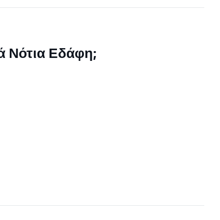
κά Νότια Εδάφη;