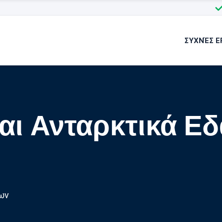
ΣΥΧΝΈΣ Ε
και Ανταρκτικά Ε
ων