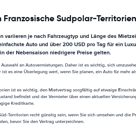
 Franzosische Sudpolar-Territorie
en variieren je nach Fahrzeugtyp und Länge des Mietze
einfachste Auto und über 200 USD pro Tag für ein Lux
in der Nebensaison niedrigere Preise gelten.
te Auswahl an Autovermietungen. Daher ist es wichtig, sich umzusehe
st es eine Überlegung wert, wenn Sie planen, ein Auto für mehr als
orien ist es wichtig, den Mietvertrag sorgfältig auf etwaige Einsch
Zustand befindet und der Vermieter über einen aktuellen Versicheru
gige Kreditkarte.
d-Territorien recht günstig sein, wenn Sie sich umsehen und die Pr
den, bevor Sie den Vertrag unterzeichnen.