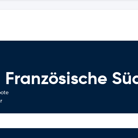
 Französische Sü
bote
r