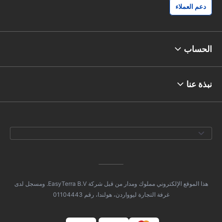
دعم العملاء
الحساب
نبذة عنا
هذا الموقع الإلكتروني مملوك ومدار من قبل شركة EasyTerra B.V. ومسجل لدى
غرفة التجارة ليوواردن، هولندا، رقم 01104443