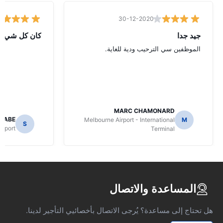
30-12-2020
جيد جدا
كان كل شيء ع
الموظفين سي الترحيب ودية للغاية.
MARC CHAMONARD
NABE
Melbourne Airport - International
M
S
irport
Terminal
المساعدة والاتصال
هل تحتاج إلى مساعدة؟ يُرجى الاتصال بأخصائيي التأجير لدينا.