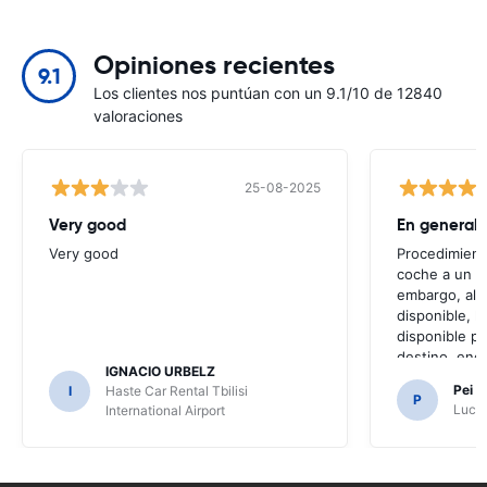
Opiniones recientes
9.1
Los clientes nos puntúan con un 9.1/10 de 12840
valoraciones
25-08-2025
Very good
Very good
Procedimiento
coche a un pr
embargo, al 
disponible, l
disponible par
destino, enc
IGNACIO URBELZ
venía con GPS
Pei 
I
Haste Car Rental Tbilisi
hubiéramos d
P
Luch
International Airport
ya que era n
las carretera