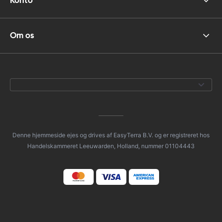
Konto
Om os
Denne hjemmeside ejes og drives af EasyTerra B.V. og er registreret hos
Handelskammeret Leeuwarden, Holland, nummer 01104443