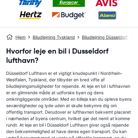
Hjem
Biludlejning Tyskland
Biludlejning Düsseldorf
D
Hvorfor leje en bil i Dusseldorf
lufthavn?
Düsseldorf Lufthavn er et vigtigt knudepunkt i Nordrhein-
Westfalen, Tyskland, der tilbyder en bred vifte af
biludlejningsmuligheder for rejsende. At leje en bil i lufthavnen
er en glimrende måde at udforske byen og dens
omkringliggende områder. Med en billeje kan du opleve byens
seværdigheder og lyde uden at skulle bekymre dig om
offentlig transport. Derudover er lufthavnen bekvemt placeret
i nærheden af ​​byens centrum, hvilket gør det nemt at komme
rundt. At leje en bil i Düsseldorf Lufthavn giver også rejsende
den bekvemmelighed at have deres egen transport. Du kan
undgå besværet med at vente på offentlig transport, og du