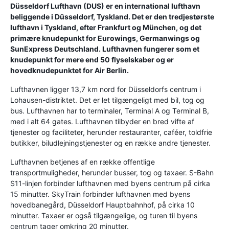
Düsseldorf Lufthavn (DUS) er en international lufthavn
beliggende i Düsseldorf, Tyskland. Det er den tredjestørste
lufthavn i Tyskland, efter Frankfurt og München, og det
primære knudepunkt for Eurowings, Germanwings og
SunExpress Deutschland. Lufthavnen fungerer som et
knudepunkt for mere end 50 flyselskaber og er
hovedknudepunktet for Air Berlin.
Lufthavnen ligger 13,7 km nord for Düsseldorfs centrum i
Lohausen-distriktet. Det er let tilgængeligt med bil, tog og
bus. Lufthavnen har to terminaler, Terminal A og Terminal B,
med i alt 64 gates. Lufthavnen tilbyder en bred vifte af
tjenester og faciliteter, herunder restauranter, caféer, toldfrie
butikker, biludlejningstjenester og en række andre tjenester.
Lufthavnen betjenes af en række offentlige
transportmuligheder, herunder busser, tog og taxaer. S-Bahn
S11-linjen forbinder lufthavnen med byens centrum på cirka
15 minutter. SkyTrain forbinder lufthavnen med byens
hovedbanegård, Düsseldorf Hauptbahnhof, på cirka 10
minutter. Taxaer er også tilgængelige, og turen til byens
centrum tager omkring 20 minutter.