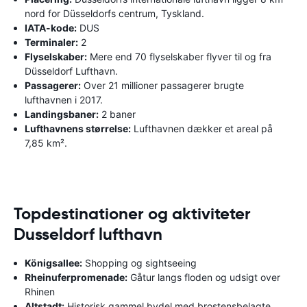
nord for Düsseldorfs centrum, Tyskland.
IATA-kode:
DUS
Terminaler:
2
Flyselskaber:
Mere end 70 flyselskaber flyver til og fra
Düsseldorf Lufthavn.
Passagerer:
Over 21 millioner passagerer brugte
lufthavnen i 2017.
Landingsbaner:
2 baner
Lufthavnens størrelse:
Lufthavnen dækker et areal på
7,85 km².
Topdestinationer og aktiviteter
Dusseldorf lufthavn
Königsallee:
Shopping og sightseeing
Rheinuferpromenade:
Gåtur langs floden og udsigt over
Rhinen
Altstadt:
Historisk gammel bydel med brostensbelagte