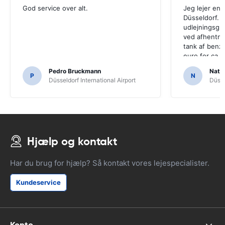
God service over alt.
Jeg lejer en b
Düsseldorf. 
udlejningsgru
ved afhentni
tank af benzin
euro for ca. 
på denne mæ
Pedro Bruckmann
Natal
kun 400 km, s
P
N
Düsseldorf International Airport
Düsse
Global Drive. 
Global Drive 
Hjælp og kontakt
Har du brug for hjælp? Så kontakt vores lejespecialister.
Kundeservice