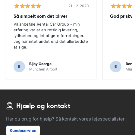
21-12-2020
Så simpelt som det bliver
God priskva
Vil anbefale Rental Car Group - min
erfaring var at en rettidig levering,
lydhørhed og let at gøre forretninger.
Jeg har intet andet end det allerbedste
at sige.
Bijoy George
Beno
B
B
München Airport
Münch
Hjælp og kontakt
Har du brug for hjælp? Så kontakt vores lejespecialister.
Kundeservice