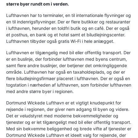
større byer rundt om i verden.
Lufthavnen har to terminaler, en til internationale flyvninger og
en til indenrigsflyvninger. Der er flere butikker og restauranter
i lufthavnen, herunder en toldfri butik og en café. Der er også
et posthus, en bank og et hotel samt et biludlejningscenter.
Lufthavnen tilbyder også gratis Wi-Fi i hele anlægget.
Lufthavnen er tilgængelig med bil eller offentlig transport. Der
er en buslinje, der forbinder lufthavnen med byens centrum,
samt flere andre buslinjer, der betjener det omkringliggende
område. Lufthavnen har også en taxaholdeplads, og der er
flere biludlejningsfirmaer placeret i lufthavnen. Der er også en
togstation i nærheden af ​​lufthavnen, som forbinder lufthavnen
med andre større byer i regionen.
Dortmund Wickede Lufthavn er et vigtigt knudepunkt for
rejsende i regionen, der giver nem adgang til byen og videre.
Det er veludstyret med moderne bekvemmeligheder og
tjenester og er let tilgængeligt med bil eller offentlig transport.
Med sin bekvemme beliggenhed og brede vifte af tjenester er
Dortmund Wickede Lufthavn et ideelt valg for rejsende, der