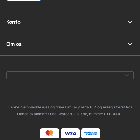
Konto
Om os
Denne hjemmeside ejes og drives af EasyTerra B.V. og er registreret hos
Handelskammeret Leeuwarden, Holland, nummer 01104443