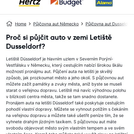
Home
Půjčovna aut Německo
Půjčovna aut Dusseldorf
Proč si půjčit auto v zemi Letiště
Dusseldorf?
Letiště Düsseldorf je hlavním uzlem v Severním Porýní-
Vestfálsku v Německu, který cestujícím nabízí širokou škálu
možností pronájmu aut. Půjčení auta na letišti je skvělý
způsob, jak prozkoumat město a jeho okolí. S půjčovnou aut
můžete zažít památky a zvuky města, aniž byste se museli
starat o veřejnou dopravu. Letiště má navíc výhodnou polohu
v blízkosti centra města, takže se tam snadno dostanete.
Pronájem auta na letišti Düsseldorf také poskytuje cestujícím
pohodlí vlastní dopravy. Můžete se vyhnout potížím s čekáním
na veřejnou dopravu a můžete také ušetřit peníze tím, že se
vyhnete drahým jízdným taxíkem. S půjčovnou aut máte
svobodu objevovat město svým vlastním tempem a ve svém