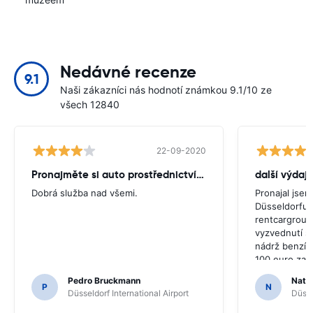
Nedávné recenze
9.1
Naši zákazníci nás hodnotí známkou 9.1/10 ze
všech 12840
22-09-2020
Pronajměte si auto prostřednictvím skupiny Car Rental.
další výdaj
Dobrá služba nad všemi.
Pronajal jsem
Düsseldorfu.
rentcargroup
vyzvednutí st
nádrž benzín
100 euro za c
může jít na t
Pedro Bruckmann
Natal
jsem jen 400
P
N
Düsseldorf International Airport
Düsse
dárek pro Glo
znovu nebud