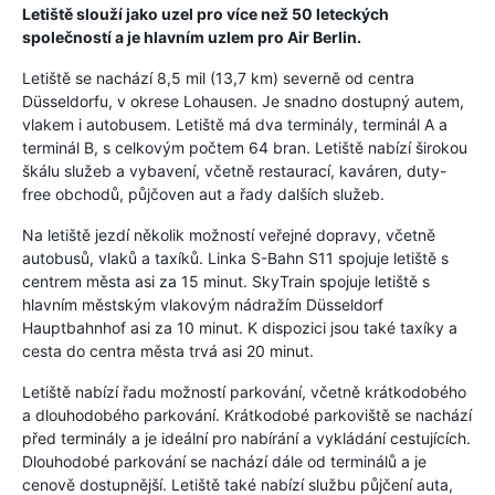
Letiště slouží jako uzel pro více než 50 leteckých
společností a je hlavním uzlem pro Air Berlin.
Letiště se nachází 8,5 mil (13,7 km) severně od centra
Düsseldorfu, v okrese Lohausen. Je snadno dostupný autem,
vlakem i autobusem. Letiště má dva terminály, terminál A a
terminál B, s celkovým počtem 64 bran. Letiště nabízí širokou
škálu služeb a vybavení, včetně restaurací, kaváren, duty-
free obchodů, půjčoven aut a řady dalších služeb.
Na letiště jezdí několik možností veřejné dopravy, včetně
autobusů, vlaků a taxíků. Linka S-Bahn S11 spojuje letiště s
centrem města asi za 15 minut. SkyTrain spojuje letiště s
hlavním městským vlakovým nádražím Düsseldorf
Hauptbahnhof asi za 10 minut. K dispozici jsou také taxíky a
cesta do centra města trvá asi 20 minut.
Letiště nabízí řadu možností parkování, včetně krátkodobého
a dlouhodobého parkování. Krátkodobé parkoviště se nachází
před terminály a je ideální pro nabírání a vykládání cestujících.
Dlouhodobé parkování se nachází dále od terminálů a je
cenově dostupnější. Letiště také nabízí službu půjčení auta,