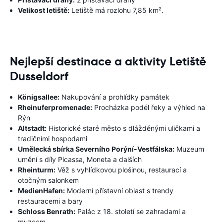
Velikost letiště:
Letiště má rozlohu 7,85 km².
Nejlepší destinace a aktivity Letiště
Dusseldorf
Königsallee:
Nakupování a prohlídky památek
Rheinuferpromenade:
Procházka podél řeky a výhled na
Rýn
Altstadt:
Historické staré město s dlážděnými uličkami a
tradičními hospodami
Umělecká sbírka Severního Porýní-Vestfálska:
Muzeum
umění s díly Picassa, Moneta a dalších
Rheinturm:
Věž s vyhlídkovou plošinou, restaurací a
otočným salonkem
MedienHafen:
Moderní přístavní oblast s trendy
restauracemi a bary
Schloss Benrath:
Palác z 18. století se zahradami a
muzeem