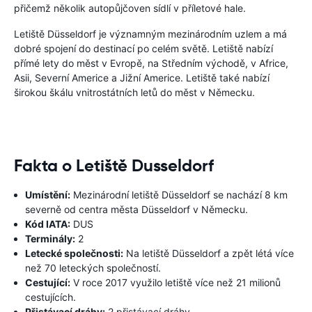
přičemž několik autopůjčoven sídlí v příletové hale.
Letiště Düsseldorf je významným mezinárodním uzlem a má
dobré spojení do destinací po celém světě. Letiště nabízí
přímé lety do měst v Evropě, na Středním východě, v Africe,
Asii, Severní Americe a Jižní Americe. Letiště také nabízí
širokou škálu vnitrostátních letů do měst v Německu.
Fakta o Letiště Dusseldorf
Umístění:
Mezinárodní letiště Düsseldorf se nachází 8 km
severně od centra města Düsseldorf v Německu.
Kód IATA:
DUS
Terminály:
2
Letecké společnosti:
Na letiště Düsseldorf a zpět létá více
než 70 leteckých společností.
Cestující:
V roce 2017 využilo letiště více než 21 milionů
cestujících.
Přistávací dráhy:
2 přistávací dráhy